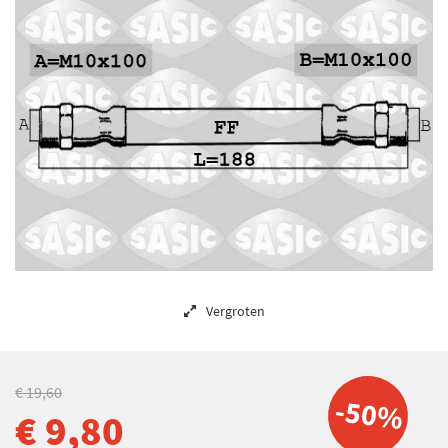
Vergroten
€ 19,60
-50%
€ 9,80