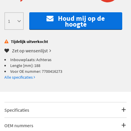
Houd mij op de
hoogte
Tijdelijk uitverkocht
Zet op wensenlijst
Inbouwplaats: Achteras
Lengte [mm]: 188
Voor OE nummer: 7700416273
Alle specificaties
Specificaties
Fabrikantcode
6604002
OEM nummers