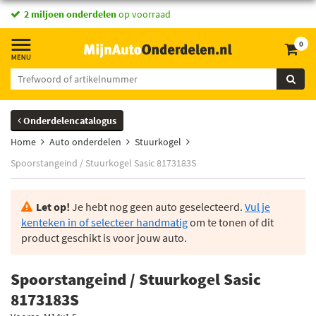
vandaag besteld,
2 miljoen onderdelen
morgen in huis *
op voorraad
0
Onderdelencatalogus
Home
Auto onderdelen
Stuurkogel
Spoorstangeind / Stuurkogel Sasic 8173183S
Let op!
Je hebt nog geen auto geselecteerd.
Vul je
kenteken in of selecteer handmatig
om te tonen of dit
product geschikt is voor jouw auto.
Spoorstangeind / Stuurkogel Sasic
8173183S