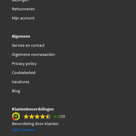
€ 12,04
Lemförder 12070 05
Retourneren
Mapco 19301
Mijn account
Metzger 54031708
Algemeen
Service en contact
€ 10,07
Meyle 11-16 020 5703/HD
Algemene voorwaarden
Privacy policy
Monroe L2820
Cookiebeleid
€ 9,23
Moog PE-ES-5703
Vacatures
Blog
€ 7,28
NK 5033702
Klantenbeoordelingen
€ 20,57
Optimal G1-091
8.8
/10
Beoordeling door klanten
€ 9,83
RTS 91-00724
6664 reviews