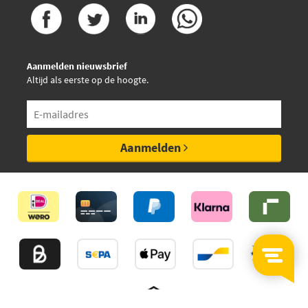
SKF VKDY 313009
€ 7,78
Swag 62 71 0001
Aanmelden nieuwsbrief
Altijd als eerste op de hoogte.
Swag 62 93 9043
€ 24,09
Swag 62 93 9292
Aanmelden
€ 24,09
Swag 62 93 9293
€ 23,46
Swag 62 93 9294
€ 23,90
Swag 62 93 9295
€ 8,62
TRW JTE161
Topran 720 232