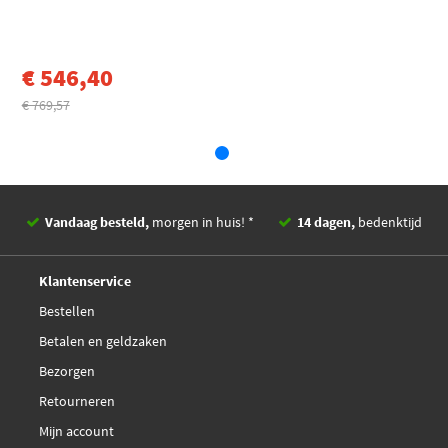
Schroefdraadmaat
M16x1.5
GSP 203946
EAN
4019064057529
€ 546,40
GSP 203946OL
Statiegeld/loodtoeslag
€ 14,52
€ 769,57
€ 467,24
Gkn-Lobro 305946
€ 119,44
Point Gear PNG73118
Vandaag besteld,
morgen in huis! *
14 dagen,
bedenktijd
€ 286,73
SKF VKJC 5828
Deskundig,
advies
Klantenservice
Bestellen
Betalen en geldzaken
Bezorgen
Retourneren
Mijn account