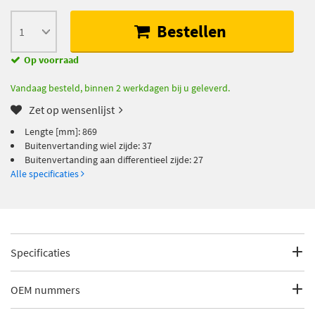
Bestellen
Op voorraad
Vandaag besteld, binnen 2 werkdagen bij u geleverd.
Zet op wensenlijst
Lengte [mm]: 869
Buitenvertanding wiel zijde: 37
Buitenvertanding aan differentieel zijde: 27
Alle specificaties
Specificaties
Fabrikantcode
25752
OEM nummers