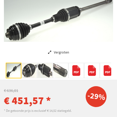
Vergroten
€ 636,01
-29%
€ 451,57 *
* De getoonde prijs is exclusief € 14,52 statiegeld.