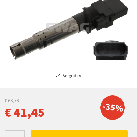
Vergroten
€ 63,78
-35%
€ 41,45