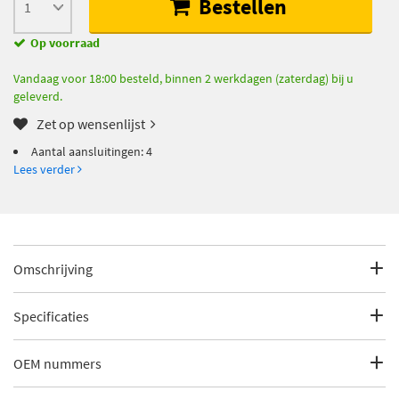
Bestellen
Op voorraad
Vandaag voor 18:00 besteld, binnen 2 werkdagen (zaterdag) bij u
geleverd.
Zet op wensenlijst
Aantal aansluitingen: 4
Lees verder
Omschrijving
Aantal aansluitingen: 4
Specificaties
EAN: 4044688387066
Fabrikantcode
30 93 8706
OEM nummers
Merk
Swag