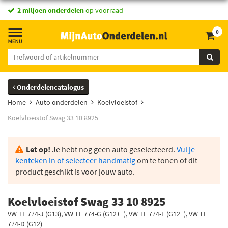
2 miljoen onderdelen
op voorraad
0
Onderdelencatalogus
Home
Auto onderdelen
Koelvloeistof
Koelvloeistof Swag 33 10 8925
Let op!
Je hebt nog geen auto geselecteerd.
Vul je
kenteken in of selecteer handmatig
om te tonen of dit
product geschikt is voor jouw auto.
Koelvloeistof Swag 33 10 8925
VW TL 774-J (G13), VW TL 774-G (G12++), VW TL 774-F (G12+), VW TL
774-D (G12)