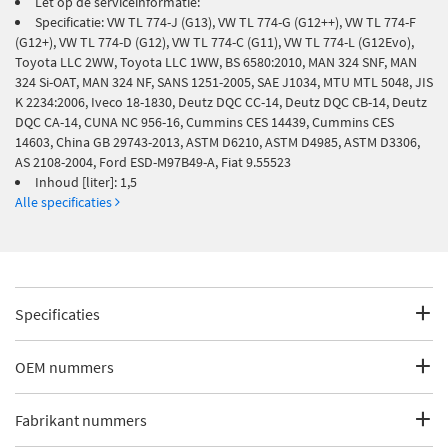
Let op de serviceinformatie:
Specificatie: VW TL 774-J (G13), VW TL 774-G (G12++), VW TL 774-F
(G12+), VW TL 774-D (G12), VW TL 774-C (G11), VW TL 774-L (G12Evo),
Toyota LLC 2WW, Toyota LLC 1WW, BS 6580:2010, MAN 324 SNF, MAN
324 Si-OAT, MAN 324 NF, SANS 1251-2005, SAE J1034, MTU MTL 5048, JIS
K 2234:2006, Iveco 18-1830, Deutz DQC CC-14, Deutz DQC CB-14, Deutz
DQC CA-14, CUNA NC 956-16, Cummins CES 14439, Cummins CES
14603, China GB 29743-2013, ASTM D6210, ASTM D4985, ASTM D3306,
AS 2108-2004, Ford ESD-M97B49-A, Fiat 9.55523
Inhoud [liter]: 1,5
Alle specificaties
Specificaties
Fabrikantcode
33 10 8925
OEM nummers
Merk
Swag
Fiat
Fabrikant nummers
Fiat
9.55523
Categorie
Koelvloeistof