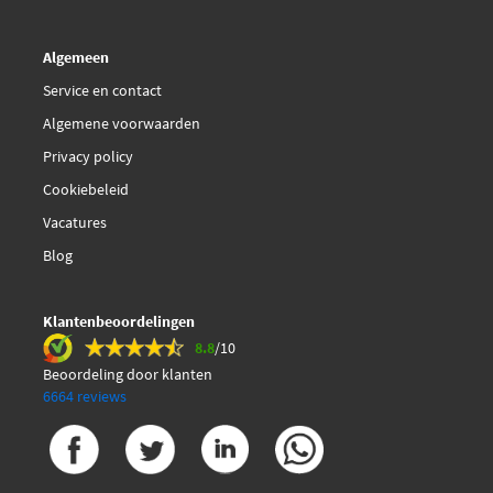
VW TL 774-F (G12+)
Algemeen
VW TL 774-G (G12++)
Service en contact
VW TL 774-J (G13)
Algemene voorwaarden
VW TL 774-L (G12Evo)
Privacy policy
Cookiebeleid
Vacatures
Blog
Klantenbeoordelingen
8.8
/10
Beoordeling door klanten
6664 reviews