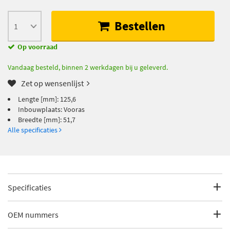
Bestellen
Op voorraad
Vandaag besteld, binnen 2 werkdagen bij u geleverd.
Zet op wensenlijst
Lengte [mm]: 125,6
Inbouwplaats: Vooras
Breedte [mm]: 51,7
Alle specificaties
Specificaties
Fabrikantcode
50 91 6820
OEM nummers