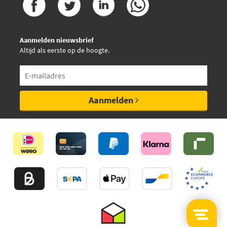
Ferodo FDB4279
Aanmelden nieuwsbrief
Herth+Buss Jakoparts
Altijd als eerste op de hoogte.
J3606026
Japanparts PA-0089AF
Aanmelden
Jp Group 1563603510
Jurid 573249D
Jurid 573249JC
Jurid 573747J
Kawe 810099