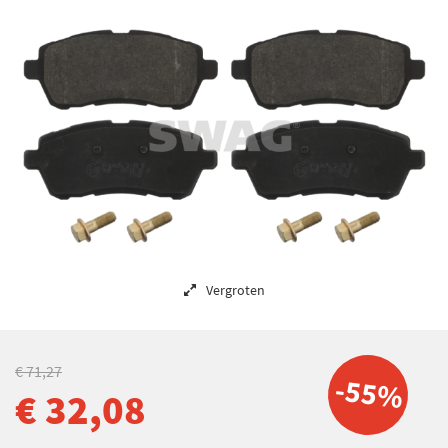
Vergroten
€ 71,27
-55%
€ 32,08