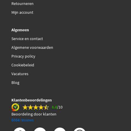
Retourneren
FTE BL2566A1
Mijn account
FTE BL2566B1
Algemeen
Fai Autoparts BP101
Service en contact
Algemene voorwaarden
Fai Autoparts BP219
Privacy policy
Cookiebeleid
Fai Autoparts FPBP270
Vacatures
Fai Autoparts FPBP271
Blog
€ 31,36
Febi Bilstein 16820
Klantenbeoordelingen
8.8
/10
€ 35,92
Ferodo FDB4110
Beoordeling door klanten
6664 reviews
€ 42,45
Ferodo FDB4179