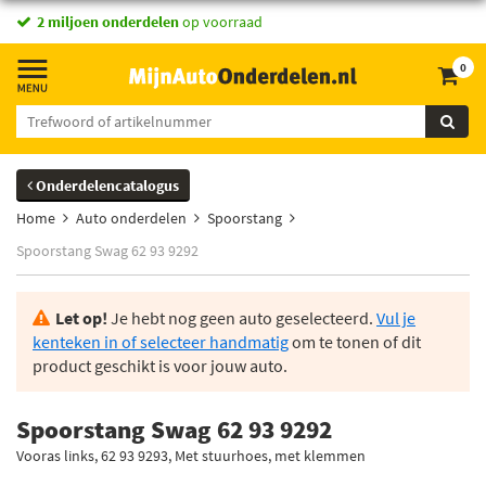
vandaag besteld,
2 miljoen onderdelen
morgen in huis *
op voorraad
0
Onderdelencatalogus
Home
Auto onderdelen
Spoorstang
Spoorstang Swag 62 93 9292
Let op!
Je hebt nog geen auto geselecteerd.
Vul je
kenteken in of selecteer handmatig
om te tonen of dit
product geschikt is voor jouw auto.
Spoorstang Swag 62 93 9292
Vooras links, 62 93 9293, Met stuurhoes, met klemmen