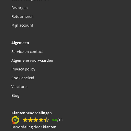
Corteco 49399348
Bezorgen
Retourneren
Corteco 49400717
Mijn account
Dayco DSS1005
Algemeen
Dayco DSS2359
Service en contact
Algemene voorwaarden
Dayco DSS2362
Privacy policy
Cookiebeleid
Dayco DSS3165
Vacatures
Depa 4151
Blog
Depa RO153234
Klantenbeoordelingen
8.8
/10
€ 24,09
Febi Bilstein 39292
Beoordeling door klanten