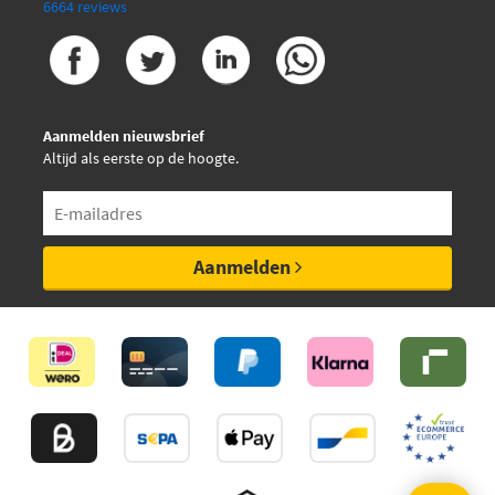
6664 reviews
GSP 540061
GSP 540061S
Aanmelden nieuwsbrief
GSP S030021
Altijd als eerste op de hoogte.
GSP S070104
GSP S990044SK
Aanmelden
Herth+Buss Jakoparts
J4820838
Herth+Buss Jakoparts
J4840857
Jp Group 3144600500