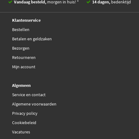
Vandaag besteld,
morgen in huis! *
14 dagen,
bedenktijd
Lucas 6PK1306L
Deskundig,
advies
Klantenservice
Lucas 6PK1310L
Bestellen
Betalen en geldzaken
Lucas LAK0209
Bezorgen
Retourneren
Magneti Marelli
341200005554
Mijn account
Mapco 261310
Algemeen
Service en contact
Optibelt 6 PK 1310
Algemene voorwaarden
Privacy policy
Ruville 570160
Cookiebeleid
SNR CA6PK1310
Vacatures