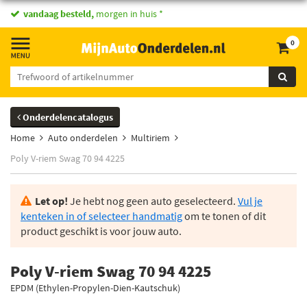
vandaag besteld,
morgen in huis *
0
Onderdelencatalogus
Home
Auto onderdelen
Multiriem
Poly V-riem Swag 70 94 4225
Let op!
Je hebt nog geen auto geselecteerd.
Vul je
kenteken in of selecteer handmatig
om te tonen of dit
product geschikt is voor jouw auto.
Poly V-riem Swag 70 94 4225
EPDM (Ethylen-Propylen-Dien-Kautschuk)