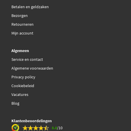
J3610522
Betalen en geldzaken
€ 35,11
Bezorgen
Kavo Parts KBP-3025
Retourneren
Magneti Marelli
Mijn account
363700430054
Algemeen
Magneti Marelli
Service en contact
363916060852
Algemene voorwaarden
Malo 1050962
Privacy policy
Cookiebeleid
Meyle 025 249 3415/PD
Vacatures
Blog
€ 34,38
Meyle 025 249 3415/W
Mintex MDB3306
Klantenbeoordelingen
8.8
/10