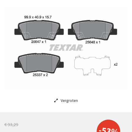
Vergroten
€ 93,29
-53%