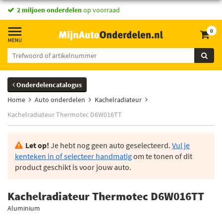
vandaag besteld,
2 miljoen onderdelen
morgen in huis *
op voorraad
0
Onderdelencatalogus
Home
Auto onderdelen
Kachelradiateur
Kachelradiateur Thermotec D6W016TT
Let op!
Je hebt nog geen auto geselecteerd.
Vul je
kenteken in of selecteer handmatig
om te tonen of dit
product geschikt is voor jouw auto.
Kachelradiateur Thermotec D6W016TT
Aluminium