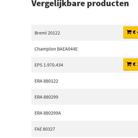
Vergelijkbare producten
€ 
Bremi 20122
Champion BAEA044E
€ 
EPS 1.970.434
ERA 880122
ERA 880299
ERA 880299A
FAE 80327