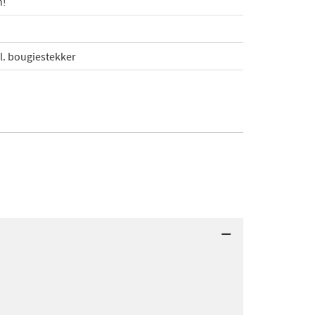
n!
l. bougiestekker