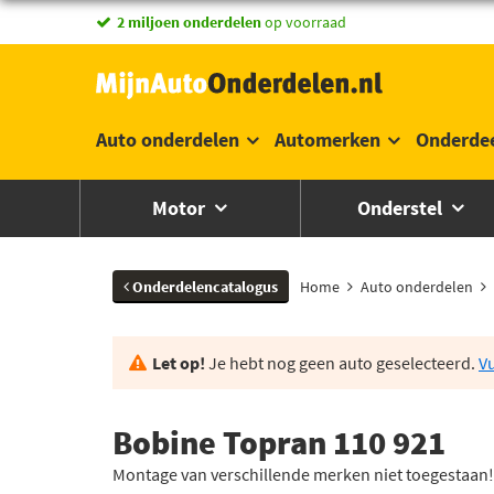
vandaag besteld,
2 miljoen onderdelen
morgen in huis *
op voorraad
Auto onderdelen
Automerken
Onderde
Motor
Onderstel
Onderdelencatalogus
Home
Auto onderdelen
Let op!
Je hebt nog geen auto geselecteerd.
Vu
Bobine Topran 110 921
Montage van verschillende merken niet toegestaan!,