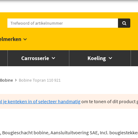
elmerken
Carrosserie
Koeling
Bobine
Bobine Topran 110 921
l je kenteken in of selecteer handmatig
om te tonen of dit product g
 Bougieschacht bobine, Aansluituitvoering SAE, Incl. bougiestekke