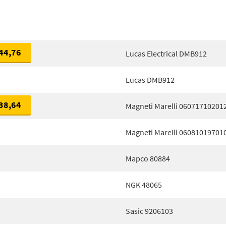
44,76
Lucas Electrical DMB912
Lucas DMB912
38,64
Magneti Marelli 06071710201
Magneti Marelli 06081019701
Mapco 80884
NGK 48065
Sasic 9206103