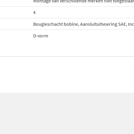
Montage van verschillende merken niet toegestaa
4
Bougieschacht bobine, Aansluituitvoering SAE, Inc
D-vorm