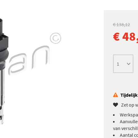
€ 138,12
€ 48
Tijdelij
Zet op w
Werkspan
Aanvulle
van verschi
Aantal c