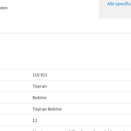
Alle specifi
oten
110 921
Topran
Bobine
Topran Bobine
12