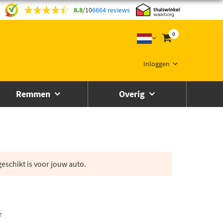
8.8
/
10
6664 reviews
0
Inloggen
Remmen
Overig
eschikt is voor jouw auto.
r