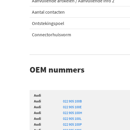
Aanvullende artikelen / Aanvullende info 2
Aantal contacten
Ontstekingspoel
Connectorhuisvorm
OEM nummers
Audi
Audi
022 905 100B
Audi
022 905 100E
Audi
022 905 100H
Audi
022 905 100L
Audi
022 905 100P