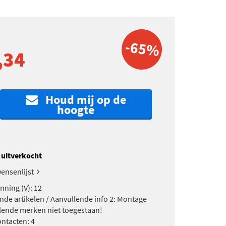
-65%
,34
Houd mij op de
hoogte
k uitverkocht
ensenlijst
ning (V): 12
nde artikelen / Aanvullende info 2: Montage
llende merken niet toegestaan!
ontacten: 4