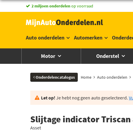
vandaag besteld,
2 miljoen onderdelen
morgen in huis *
op voorraad
Auto onderdelen
Automerken
Onderde
Motor
Onderstel
Onderdelencatalogus
Home
Auto onderdelen
Let op!
Je hebt nog geen auto geselecteerd.
Vu
Slijtage indicator Trisca
Asset