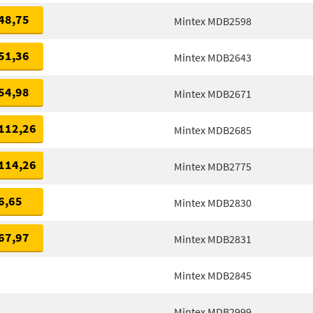
48,75
Mintex MDB2598
51,36
Mintex MDB2643
54,98
Mintex MDB2671
112,26
Mintex MDB2685
114,26
Mintex MDB2775
6,65
Mintex MDB2830
67,97
Mintex MDB2831
Mintex MDB2845
Mintex MDB2999