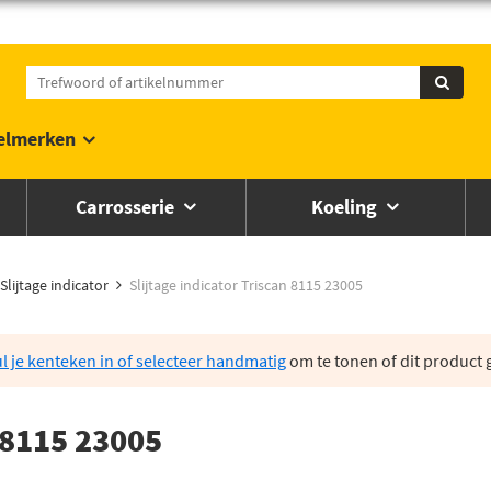
elmerken
Carrosserie
Koeling
Slijtage indicator
Slijtage indicator Triscan 8115 23005
l je kenteken in of selecteer handmatig
om te tonen of dit product g
n 8115 23005