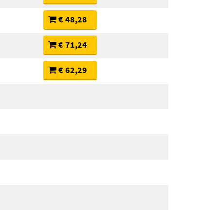
€ 48,28
€ 71,24
€ 62,29