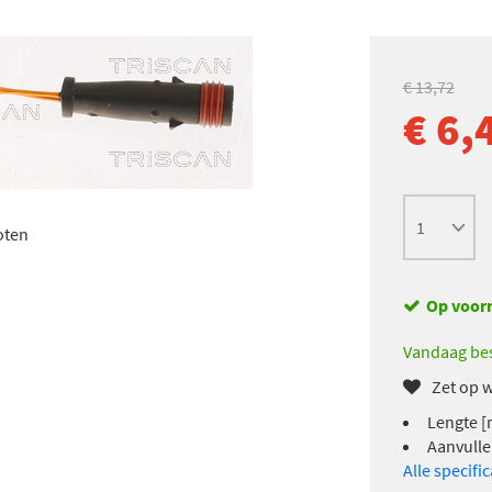
€ 13,72
€ 6,
oten
Op voor
Vandaag bes
Zet op w
Lengte [
Aanvulle
Alle specifi