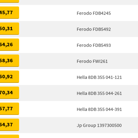
45,77
Ferodo FDB4245
50,31
Ferodo FDB5492
64,26
Ferodo FDB5493
58,36
Ferodo FWI261
60,92
Hella 8DB 355 041-121
70,34
Hella 8DB 355 044-261
57,77
Hella 8DB 355 044-391
64,37
Jp Group 1397300500