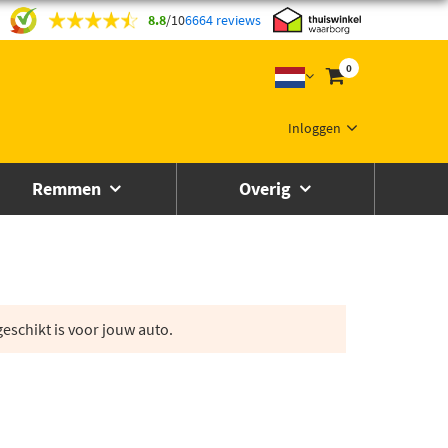
8.8
/
10
6664 reviews
0
Inloggen
Remmen
Overig
eschikt is voor jouw auto.