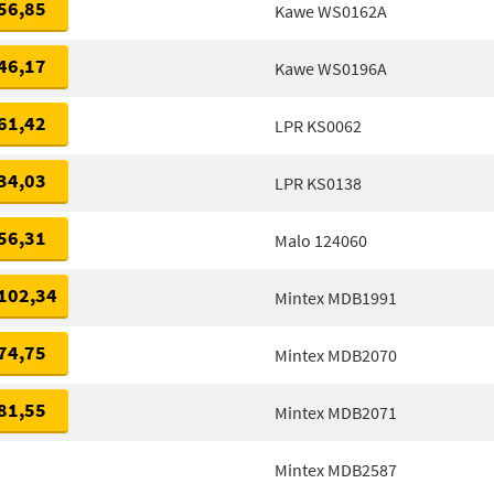
56,85
Kawe WS0162A
46,17
Kawe WS0196A
61,42
LPR KS0062
34,03
LPR KS0138
56,31
Malo 124060
102,34
Mintex MDB1991
74,75
Mintex MDB2070
81,55
Mintex MDB2071
Mintex MDB2587