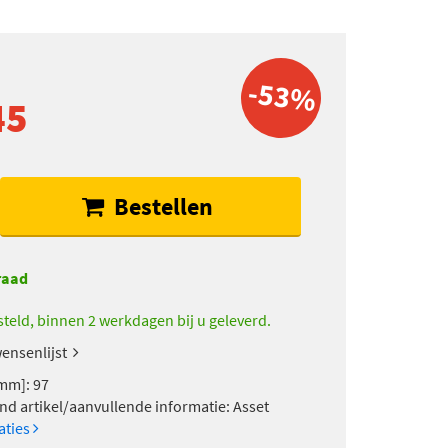
-53%
45
Bestellen
raad
teld, binnen 2 werkdagen bij u geleverd.
ensenlijst
mm]: 97
nd artikel/aanvullende informatie: Asset
caties