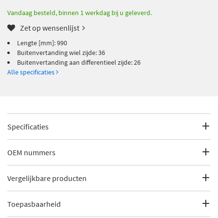
Vandaag besteld, binnen 1 werkdag bij u geleverd.
Zet op wensenlijst
Lengte [mm]: 990
Buitenvertanding wiel zijde: 36
Buitenvertanding aan differentieel zijde: 26
Alle specificaties
Specificaties
Fabrikantcode
8540 27513
OEM nummers
Merk
Triscan
Volvo
Vergelijkbare producten
Volvo
36000533
Categorie
Aandrijfas
Volvo
36000541
Toepasbaarheid
Cevam 5518Z
Volvo
8252050
Bekijk meer
Triscan Aandrijfas
Volvo
8252059