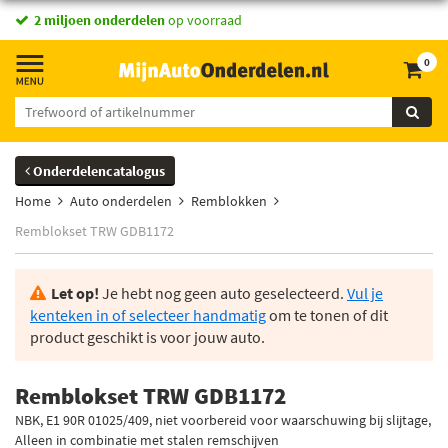
2 miljoen onderdelen
op voorraad
0
Onderdelencatalogus
Home
Auto onderdelen
Remblokken
Remblokset TRW GDB1172
Let op!
Je hebt nog geen auto geselecteerd.
Vul je
kenteken in of selecteer handmatig
om te tonen of dit
product geschikt is voor jouw auto.
Remblokset TRW GDB1172
NBK, E1 90R 01025/409, niet voorbereid voor waarschuwing bij slijtage,
Alleen in combinatie met stalen remschijven