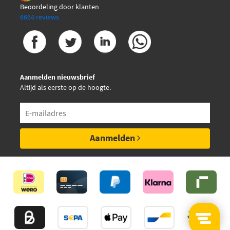
Beoordeling door klanten
6664 reviews
Japanparts PP-127AF
Jurid 572110J
Aanmelden nieuwsbrief
Jurid 572376J
Altijd als eerste op de hoogte.
€ 21,36
Kavo Parts KBP-6513
Kawe 0366 00
Aanmelden
LPR 05P929
Magneti Marelli
363700456029
Magneti Marelli