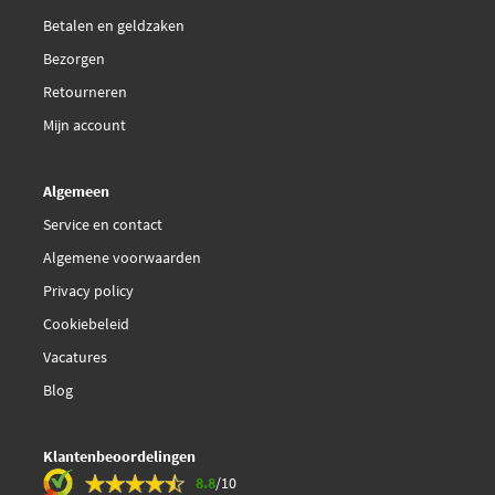
Betalen en geldzaken
FTE BL2132A1
Bezorgen
Retourneren
Febi Bilstein 16271
Mijn account
€ 16,96
Febi Bilstein 16272
Algemeen
€ 26,67
Ferodo FDB796
Service en contact
Algemene voorwaarden
Hella 8DB 355 016-551
Privacy policy
Cookiebeleid
Herth+Buss Jakoparts
J3611034
Vacatures
Blog
Herth+Buss Jakoparts
J3611038
Klantenbeoordelingen
8.8
/10
Japanparts PP-124AF