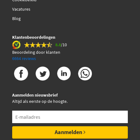
Hella 8DB 355 014-571
Vacatures
Herth+Buss Jakoparts
Blog
J3610526
Klantenbeoordelingen
Jurid 572629J
8.8
/10
Beoordeling door klanten
Jurid 573369JC
6664 reviews
Kavo Parts BP-3044
Kawe 1362 02
Aanmelden nieuwsbrief
Altijd als eerste op de hoogte.
Magneti Marelli
363700430047
Magneti Marelli
Aanmelden
363700430067