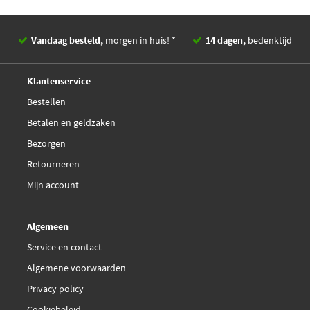
€ 77,51
Brembo P 30 067X
Vandaag besteld,
morgen in huis! *
14 dagen,
bedenktijd
Champion 572629CH
Deskundig,
advies
Klantenservice
Comline CBP32161
Bestellen
Betalen en geldzaken
€ 32,96
Delphi Diesel LP2195
Bezorgen
Retourneren
FTE 9010918
Mijn account
€ 24,01
Febi Bilstein 116301
Algemeen
€ 38,14
Ferodo FDB4387
Service en contact
Algemene voorwaarden
Galfer B1.G120-1240.2
Privacy policy
Cookiebeleid