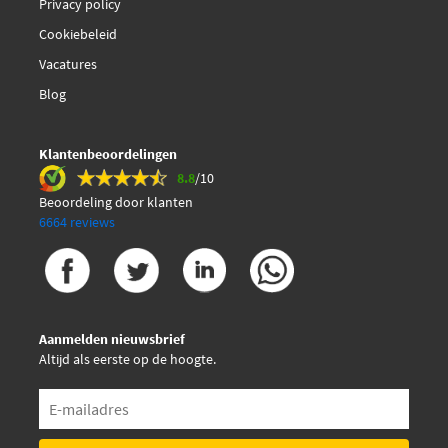
Privacy policy
Cookiebeleid
Original Imperium 60527
Vacatures
Quick Brake 27.040
Blog
Sasic 6604002
Klantenbeoordelingen
8.8
/10
€ 10,20
Triscan 8150 25210
Beoordeling door klanten
6664 reviews
Vaico V46-0536
Aanmelden nieuwsbrief
Altijd als eerste op de hoogte.