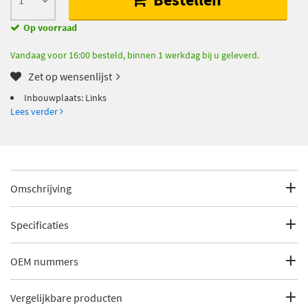
Op voorraad
Vandaag voor 16:00 besteld, binnen 1 werkdag bij u geleverd.
Zet op wensenlijst
Inbouwplaats: Links
Lees verder
Omschrijving
Inbouwplaats: Links
Specificaties
EAN: 8717475095395
Fabrikantcode
20-5296-LA-1
OEM nummers
Merk
TYC
Skoda
Vergelijkbare producten