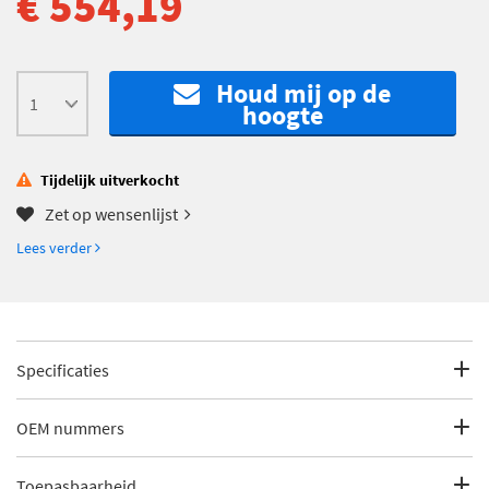
€ 554,19
Houd mij op de
hoogte
Tijdelijk uitverkocht
Zet op wensenlijst
Lees verder
Specificaties
Fabrikantcode
V30-4051
OEM nummers
Merk
Vaico
Mercedes
Toepasbaarheid