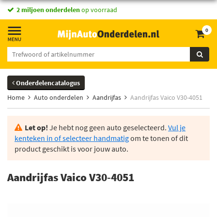
vandaag besteld,
2 miljoen onderdelen
morgen in huis *
op voorraad
0
Onderdelencatalogus
Home
Auto onderdelen
Aandrijfas
Aandrijfas Vaico V30-4051
Let op!
Je hebt nog geen auto geselecteerd.
Vul je
kenteken in of selecteer handmatig
om te tonen of dit
product geschikt is voor jouw auto.
Aandrijfas Vaico V30-4051