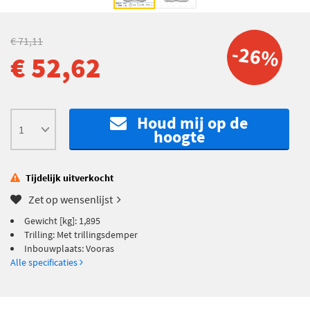
€ 71,11
-26%
€ 52,62
Houd mij op de
hoogte
Tijdelijk uitverkocht
Zet op wensenlijst
Gewicht [kg]: 1,895
Trilling: Met trillingsdemper
Inbouwplaats: Vooras
Alle specificaties