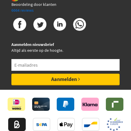
Beoordeling door klanten
6664 reviews
Mintex MDB3242
Pagid T2149N
Aanmelden nieuwsbrief
Pagid T2149N-55416N-00
Altijd als eerste op de hoogte.
Pagid T2149N-55548N-00
Pagid T2149N-55575N-00
Aanmelden
Pagid T2149N-55580N-00
Pagid T2149N-55621N-00
€ 42,53
Quaro QP4012