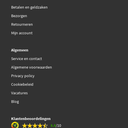
J3601073
Betalen en geldzaken
€ 34,45
Bezorgen
Kavo Parts KBP-6620
Retourneren
Magneti Marelli
Mijn account
363700450093
Algemeen
Mapco 47847
Service en contact
Algemene voorwaarden
Mapco 6647
Privacy policy
€ 32,83
Maxgear 19-2910
Cookiebeleid
Vacatures
Metelli 22-0965-0
Blog
€ 51,22
Meyle 025 248 6919
Klantenbeoordelingen
8.8
/10
€ 63,05
Meyle 025 248 6919/PD