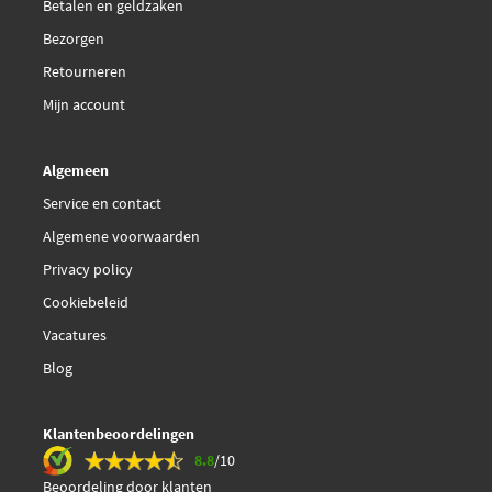
Betalen en geldzaken
€ 38,79
Brembo P 30 067
Bezorgen
€ 77,51
Retourneren
Brembo P 30 067X
Mijn account
€ 32,96
Delphi Diesel LP2195
Algemeen
FTE 9010881
Service en contact
Algemene voorwaarden
€ 24,01
Febi Bilstein 116301
Privacy policy
€ 23,39
Cookiebeleid
Febi Bilstein 116336
Vacatures
Galfer B1.G120-1240.2
Blog
Hella 8DB 355 014-571
Klantenbeoordelingen
8.8
/10
Japanparts PP-H11AF
Beoordeling door klanten