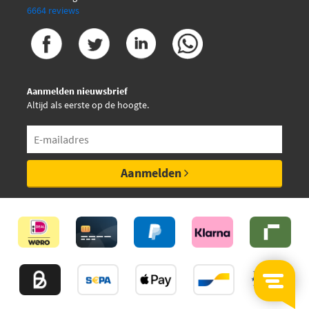
6664 reviews
€ 35,11
Kavo Parts KBP-3025
Magneti Marelli
363700430047
Aanmelden nieuwsbrief
Altijd als eerste op de hoogte.
Magneti Marelli
363700430067
Mapco 47254
Aanmelden
Mapco 47258
Mapco 47274C
Mapco 47574
Mapco 47620C