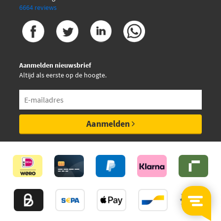
6664 reviews
FTE 9010918
€ 22,71
Febi Bilstein 116285
Aanmelden nieuwsbrief
€ 23,01
Febi Bilstein 116289
Altijd als eerste op de hoogte.
€ 23,63
Febi Bilstein 116294
€ 25,74
Febi Bilstein 116378
Aanmelden
Galfer B1.G120-1477.2
Hella 8DB 355 019-981
Herth+Buss Jakoparts
J3610527