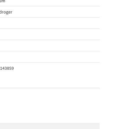
ium
droger
143859