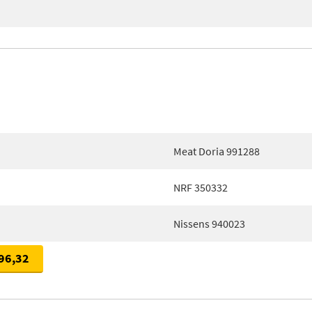
Meat Doria 991288
NRF 350332
Nissens 940023
96,32