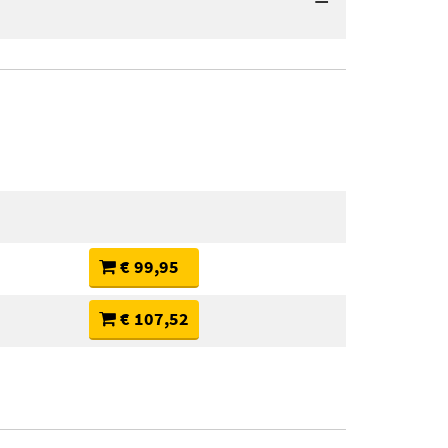
€ 99,95
€ 107,52