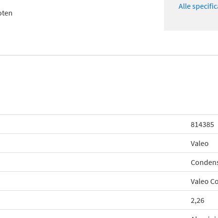
Alle specifi
oten
814385
Valeo
Condens
Valeo C
2,26