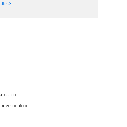
caties
or airco
ondensor airco