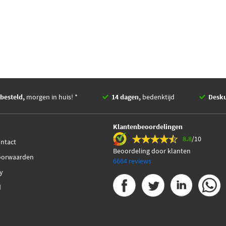
besteld,
morgen in huis! *
14 dagen,
bedenktijd
Desk
Klantenbeoordelingen
8.8
/10
ontact
Beoordeling door klanten
oorwaarden
6664 reviews
cy
d