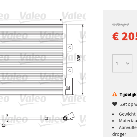
€ 235,62
€ 20
Tijdelij
Zet op w
Gewicht [
Materiaa
Aanvulle
droger