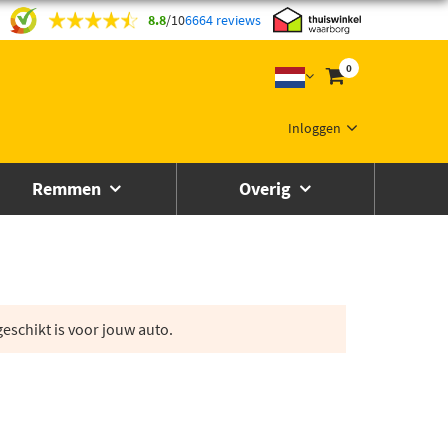
8.8
/
10
6664 reviews
0
Inloggen
Remmen
Overig
eschikt is voor jouw auto.