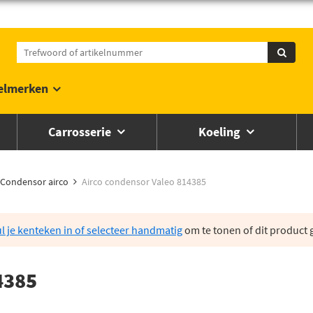
elmerken
Carrosserie
Koeling
Condensor airco
Airco condensor Valeo 814385
l je kenteken in of selecteer handmatig
om te tonen of dit product g
4385