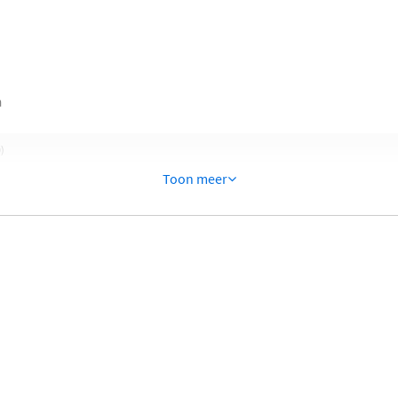
n
0)
Toon meer