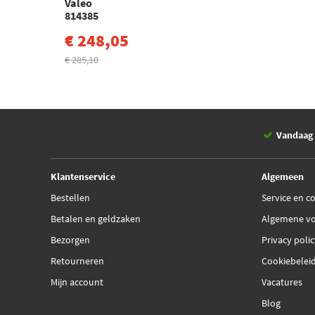
Valeo
814385
€ 248,05
€ 285,10
Vandaag 
Klantenservice
Algemeen
Bestellen
Service en c
Betalen en geldzaken
Algemene v
Bezorgen
Privacy poli
Retourneren
Cookiebelei
Mijn account
Vacatures
Blog