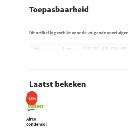
Toepasbaarheid
Dit artikel is geschikt voor de volgende voertuige
Fiat
Linea
LINEA (323_, 110_) (2006 - 200
Laatst bekeken
-13%
Airco
condensor