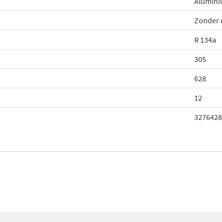
Alumin
Zonder 
R 134a
305
628
12
3276428