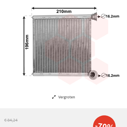
Vergroten
€ 84,24
-70%