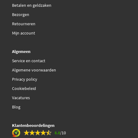
Betalen en geldzaken
Bezorgen
Valeo Compact 701664
Retourneren
Valeo 701664
Mijn account
Vemo V15-60-6035
Algemeen
Service en contact
Algemene voorwaarden
Privacy policy
Cookiebeleid
Vacatures
Blog
Klantenbeoordelingen
8.8
/10