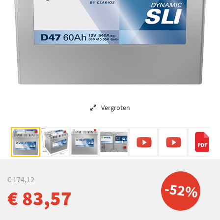
Vergroten
€ 174,12
-52%
€ 83,57