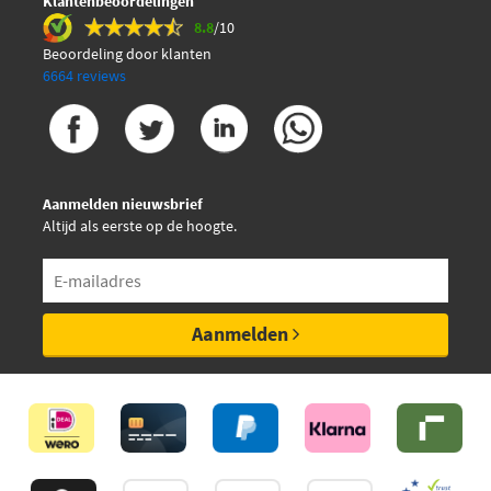
Klantenbeoordelingen
Toyota
288005550283
8.8
/10
Toyota
2880064010
Toyota
2880070140
Beoordeling door klanten
Toyota
2880076090
6664 reviews
Toyota
28800YZZAC
Toyota
28800YZZAE
Toyota
28800YZZJA
Toon
meer
Aanmelden nieuwsbrief
Altijd als eerste op de hoogte.
Aanmelden