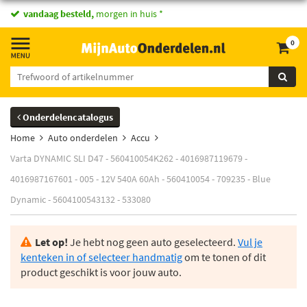
vandaag besteld,
morgen in huis *
0
Onderdelencatalogus
Home
Auto onderdelen
Accu
Varta DYNAMIC SLI D47 - 560410054K262 - 4016987119679 -
4016987167601 - 005 - 12V 540A 60Ah - 560410054 - 709235 - Blue
Dynamic - 5604100543132 - 533080
Let op!
Je hebt nog geen auto geselecteerd.
Vul je
kenteken in of selecteer handmatig
om te tonen of dit
product geschikt is voor jouw auto.