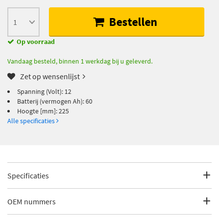
Bestellen
Op voorraad
Vandaag besteld, binnen 1 werkdag bij u geleverd.
Zet op wensenlijst
Spanning (Volt): 12
Batterij (vermogen Ah): 60
Hoogte [mm]: 225
Alle specificaties
Specificaties
Fabrikantcode
560410054K262
OEM nummers