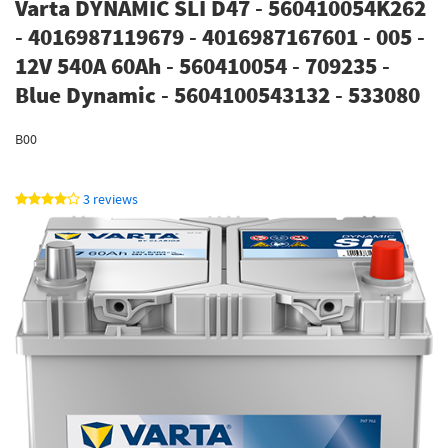
Varta DYNAMIC SLI D47 - 560410054K262
- 4016987119679 - 4016987167601 - 005 -
12V 540A 60Ah - 560410054 - 709235 -
Blue Dynamic - 5604100543132 - 533080
B00
3 reviews