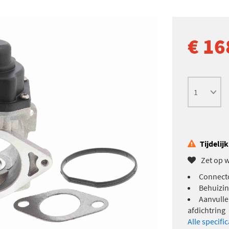
€ 16
Tijdelij
Zet op w
Connect
Behuizin
Aanvulle
afdichtring
Alle specifi