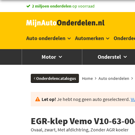
vandaag besteld,
morgen in huis *
Auto onderdelen
Automerken
Onderde
Motor
Onderstel
Onderdelencatalogus
Home
Auto onderdelen
Let op!
Je hebt nog geen auto geselecteerd.
Vu
EGR-klep Vemo V10-63-00
Ovaal, zwart, Met afdichtring, Zonder AGR koeler