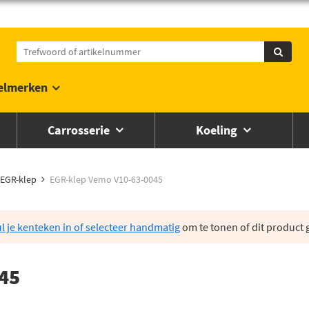
elmerken
Carrosserie
Koeling
EGR-klep
EGR-klep Vemo V10-63-0045
l je kenteken in of selecteer handmatig
om te tonen of dit product g
45