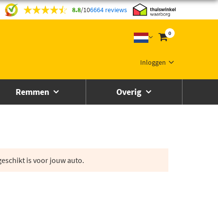
8.8
/
10
6664 reviews
0
Inloggen
Remmen
Overig
eschikt is voor jouw auto.