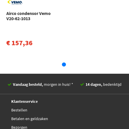
Valeo 814011
1 Coupé (E82) (2006 - 2013)
Airco condensor Vemo
BMW
3 Serie
€ 54,91
Van Wezel 06005295
V20-62-1013
3 (E90) (2004 - 2012)
Toon meer
Waeco 8880400323
€ 157,36
Waeco 8880400391
Walker WCD00116
Vandaag besteld,
morgen in huis! *
14 dagen,
bedenktijd
Deskundig,
advies
Klantenservice
Bestellen
Betalen en geldzaken
Bezorgen