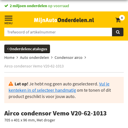
2 miljoen onderdelen
op voorraad
0
Onderdelencatalogus
Home
Auto onderdelen
Condensor airco
Airco condensor Vemo V20-62-1013
Let op!
Je hebt nog geen auto geselecteerd.
Vul je
kenteken in of selecteer handmatig
om te tonen of dit
product geschikt is voor jouw auto.
Airco condensor Vemo V20-62-1013
705 x 401 x 96 mm, Met droger