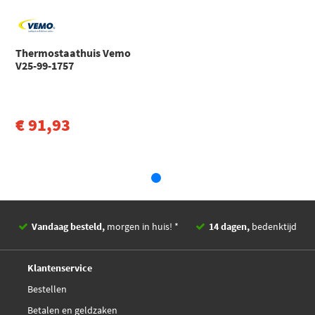
Ford
Focus
FOCUS C-MAX (DM2) (2003 - 2007)
Thermostaathuis Vemo
Ford
Focus
V25-99-1757
FOCUS I (DAW, DBW) (1998 - 2009)
Toon meer
€ 91,93
Vandaag besteld,
morgen in huis! *
14 dagen,
bedenktijd
Deskundig,
advies
Klantenservice
Bestellen
Betalen en geldzaken