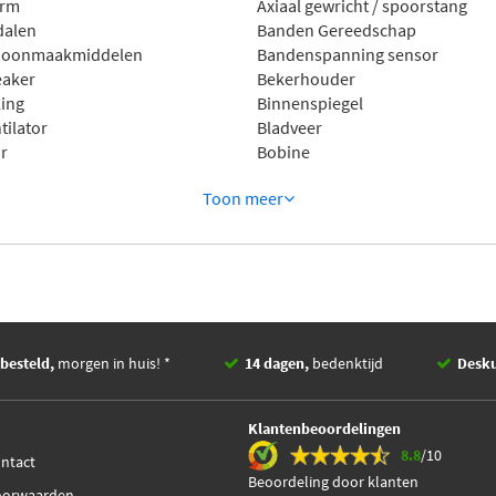
arm
Axiaal gewricht / spoorstang
dalen
Banden Gereedschap
hoonmaakmiddelen
Bandenspanning sensor
eaker
Bekerhouder
ling
Binnenspiegel
tilator
Bladveer
r
Bobine
Toon
meer
besteld,
morgen in huis! *
14 dagen,
bedenktijd
Desk
Klantenbeoordelingen
8.8
/10
ontact
Beoordeling door klanten
oorwaarden