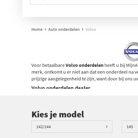
Home
Auto onderdelen
Volvo
Voor betaalbare
Volvo onderdelen
heeft u bij
MijnA
merk, ontkomt u er niet aan dat een onderdeel na ve
prijzige aangelegenheid te zijn, want door bij ons 
Volvo onderdelen dealer
Net als bij de
Volvo onderdelen dealer
kunt u bij on
eerste plaats een bijzonder groot aanbod met versc
prijzen! Wanneer deze voorradig zijn, heeft u ze bo
Kies je model
onderdelen dealer.
Volvo onderdelen catalogus
142/144
145
Bekijk online onze
Volvo onderdelen catalogus
om 