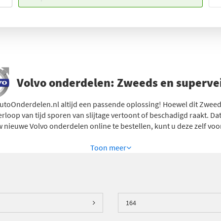
Volvo onderdelen: Zweeds en supervei
utoOnderdelen.nl
altijd een passende oplossing! Hoewel dit Zwee
rloop van tijd sporen van slijtage vertoont of beschadigd raakt. D
uw nieuwe Volvo onderdelen online te bestellen, kunt u deze zelf vo
Toon
meer
s rekenen op de beste kwaliteit voor het onderdeel dat u nodig heef
hillende onderdelen van andere merken. En misschien nog wel belan
vendien de volgende werkdag al in huis en hoeft u niet meer specia
164
te zien welk onderdeel geschikt is voor het type auto dat u heeft. 