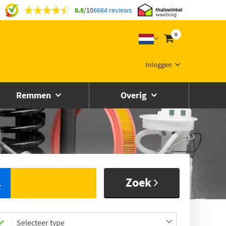
8.8
/
10
6664 reviews
0
Inloggen
Remmen
Overig
Zoek
L
Selecteer type