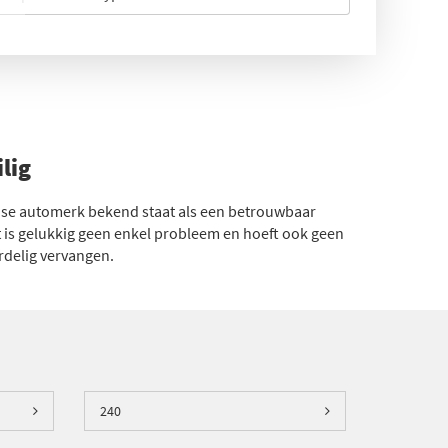
lig
dse automerk bekend staat als een betrouwbaar
at is gelukkig geen enkel probleem en hoeft ook geen
ordelig vervangen.
t. Waar wij ons echter in onderscheiden, is in de
grijker: bij ons kunt u rekenen op standaard lage
al de deur uit voor een bezoek aan een Volvo
240
Dat werkt namelijk heel eenvoudig. U kunt