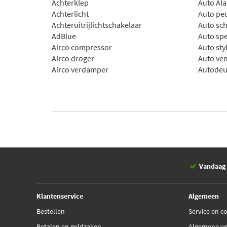
Achterklep
Auto Al
Achterlicht
Auto pe
Achteruitrijlichtschakelaar
Auto sc
AdBlue
Auto sp
Airco compressor
Auto sty
Airco droger
Auto ven
Airco verdamper
Autodeu
Vandaag 
Klantenservice
Algemeen
Bestellen
Service en c
Betalen en geldzaken
Algemene v