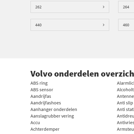
bijvoorbeeld bovenaan de site uw kenteken invullen 
262
264
auto invullen om te zien welke Volvo onderdelen uit
Volvo onderdelen kopen
440
460
Nieuwe
Volvo onderdelen kopen
waarbij u niet de 
koppelingsset
en
trekhaak
tot
raammechanisme
e
u uw bestelling snel in huis heeft. Nieuwe Volvo o
Volvo onderdelen overzich
ABS ring
Alarmlic
ABS sensor
Alcoholt
Aandrijfas
Antenne
Aandrijfashoes
Anti sli
Aanhanger onderdelen
Anti stat
Aanslagrubber vering
Antidre
Accu
Antivrie
Achterdemper
Armste