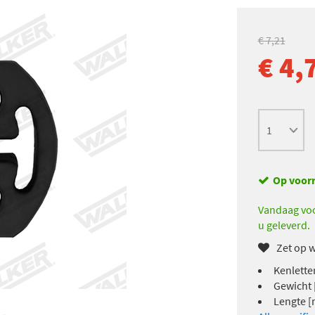
€ 7,21
€ 4,
Op voor
Vandaag voo
u geleverd.
Zet op w
Kenletter
Gewicht 
Lengte [