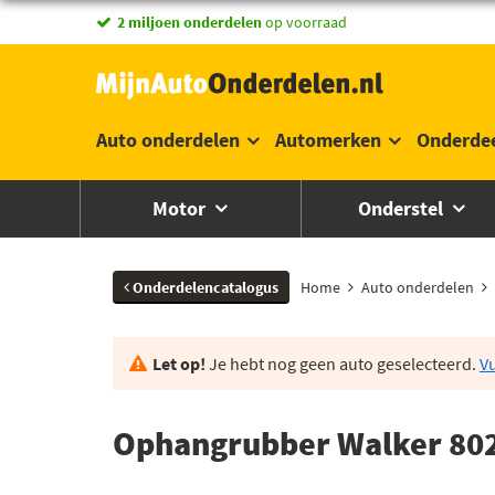
vandaag besteld,
2 miljoen onderdelen
morgen in huis *
op voorraad
Auto onderdelen
Automerken
Onderde
Motor
Onderstel
Onderdelencatalogus
Home
Auto onderdelen
Let op!
Je hebt nog geen auto geselecteerd.
Vu
Ophangrubber Walker 80