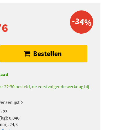
-34%
76
Bestellen
raad
r 22:30 besteld, de eerstvolgende werkdag bij
ensenlijst
: 23
[kg]: 0,046
mm]: 24,8