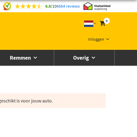
8.8
/
10
6664 reviews
0
Inloggen
Remmen
Overig
eschikt is voor jouw auto.