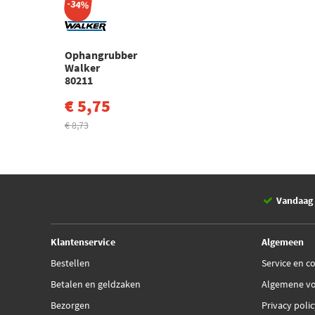
-34%
Ophangrubber
Walker
80211
€ 5,75
€ 8,73
Vandaag 
Klantenservice
Algemeen
Bestellen
Service en c
Betalen en geldzaken
Algemene v
Bezorgen
Privacy poli