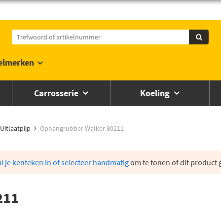
elmerken
Carrosserie
Koeling
Uitlaatpijp
Ophangrubber Walker 80211
l je kenteken in of selecteer handmatig
om te tonen of dit product g
211