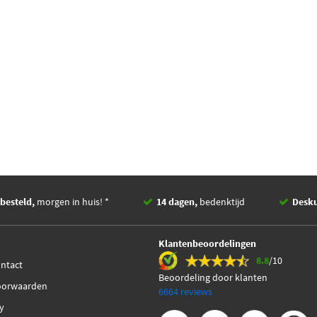
besteld,
morgen in huis! *
14 dagen,
bedenktijd
Desk
Klantenbeoordelingen
8.8
/10
ontact
Beoordeling door klanten
oorwaarden
6664 reviews
cy