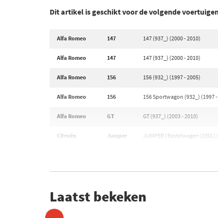
Dit artikel is geschikt voor de volgende voertuige
Alfa Romeo
147
147 (937_) (2000 - 2010)
Alfa Romeo
147
147 (937_) (2000 - 2010)
Alfa Romeo
156
156 (932_) (1997 - 2005)
Alfa Romeo
156
156 Sportwagon (932_) (1997 -
Alfa Romeo
GT
GT (937_) (2003 - 2010)
Citroën
Jumper
JUMPER I Bestelwagen (230L) (
Laatst bekeken