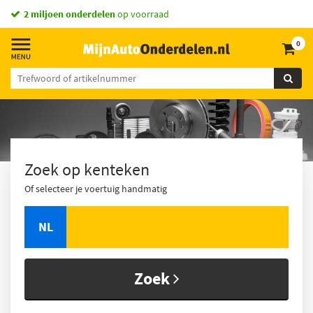
2 miljoen onderdelen
op voorraad
0
Zoek op kenteken
Of selecteer je voertuig handmatig
NL
Zoek