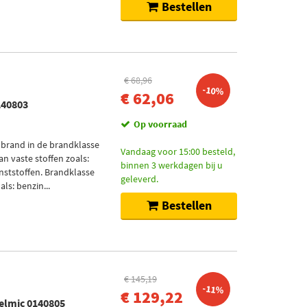
Bestellen
€ 68,96
-10%
€ 62,06
140803
Op voorraad
 brand in de brandklasse
Vandaag voor 15:00 besteld,
an vaste stoffen zoals:
binnen 3 werkdagen bij u
nststoffen. Brandklasse
geleverd.
ls: benzin...
Bestellen
€ 145,19
-11%
€ 129,22
elmic 0140805