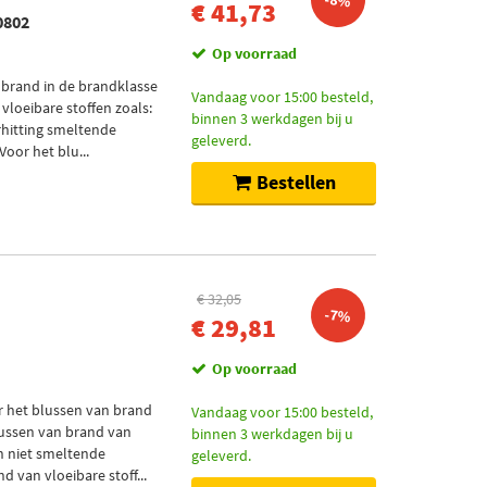
-8%
€ 41,73
0802
Op voorraad
 brand in de brandklasse
Vandaag voor 15:00 besteld,
vloeibare stoffen zoals:
binnen 3 werkdagen bij u
erhitting smeltende
geleverd.
Voor het blu...
Bestellen
€ 32,05
-7%
€ 29,81
Op voorraad
r het blussen van brand
Vandaag voor 15:00 besteld,
blussen van brand van
binnen 3 werkdagen bij u
en niet smeltende
geleverd.
 van vloeibare stoff...