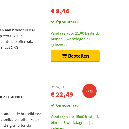
€ 8,46
Op voorraad
an een brandblusser.
Vandaag voor 15:00 besteld,
p een textiele
binnen 3 werkdagen bij u
uimte of kofferbak.
geleverd.
imaal 1 KG.
Bestellen
€ 24,19
-7%
€ 22,49
mic 0140801
Op voorraad
 brand in de brandklasse
Vandaag voor 15:00 besteld,
vloeibare stoffen zoals:
binnen 3 werkdagen bij u
erhitting smeltende
geleverd.