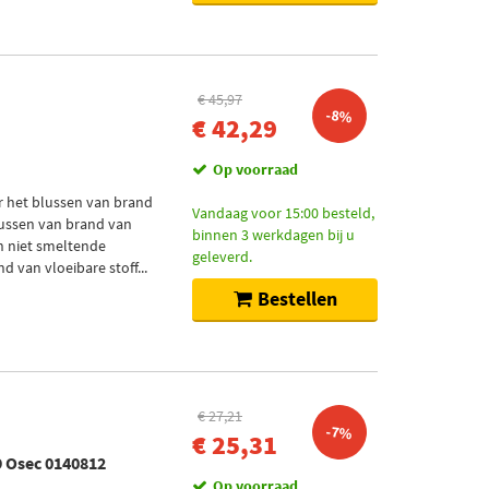
€ 45,97
-8%
€ 42,29
Op voorraad
r het blussen van brand
Vandaag voor 15:00 besteld,
blussen van brand van
binnen 3 werkdagen bij u
en niet smeltende
geleverd.
 van vloeibare stoff...
Bestellen
€ 27,21
-7%
€ 25,31
 Osec 0140812
Op voorraad