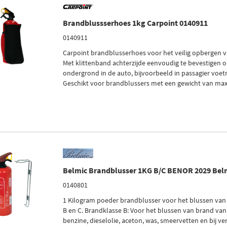
Brandblussserhoes 1kg Carpoint 0140911
0140911
Carpoint brandblusserhoes voor het veilig opbergen v
Met klittenband achterzijde eenvoudig te bevestigen o
ondergrond in de auto, bijvoorbeeld in passagier voetr
Geschikt voor brandblussers met een gewicht van max
Belmic Brandblusser 1KG B/C BENOR 2029 Bel
0140801
1 Kilogram poeder brandblusser voor het blussen van
B en C. Brandklasse B: Voor het blussen van brand van 
benzine, dieselolie, aceton, was, smeervetten en bij v