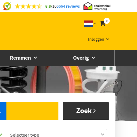
8.8
/
10
6664 reviews
0
Inloggen
Remmen
Overig
Zoek
L
Selecteer type