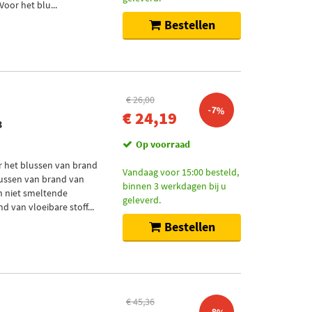
Voor het blu...
Bestellen
€ 26,00
-7%
€ 24,19
3
Op voorraad
r het blussen van brand
Vandaag voor 15:00 besteld,
blussen van brand van
binnen 3 werkdagen bij u
en niet smeltende
geleverd.
 van vloeibare stoff...
Bestellen
€ 45,36