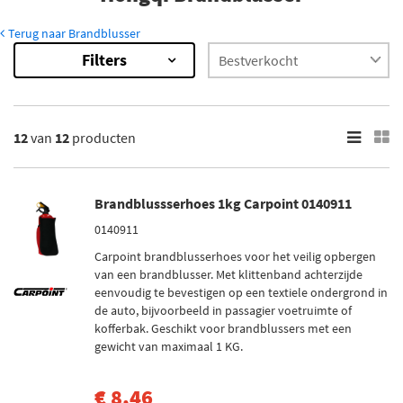
Terug naar Brandblusser
Filters
12
Resultaten
×
Merk
12
van
12
producten
Carpoint (1)
Anaf (2)
Brandblussserhoes 1kg Carpoint 0140911
Belmic (7)
0140911
Osec (2)
Carpoint brandblusserhoes voor het veilig opbergen
van een brandblusser. Met klittenband achterzijde
eenvoudig te bevestigen op een textiele ondergrond in
Voorraad
de auto, bijvoorbeeld in passagier voetruimte of
Op voorraad (10)
kofferbak. Geschikt voor brandblussers met een
Niet op voorraad (2)
gewicht van maximaal 1 KG.
€ 8,46