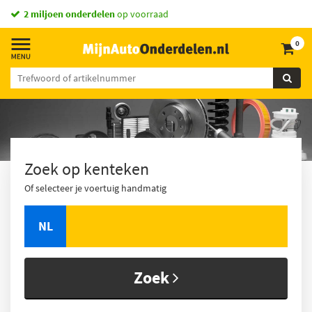
vandaag besteld,
morgen in huis *
0
Zoek op kenteken
Of selecteer je voertuig handmatig
NL
Zoek