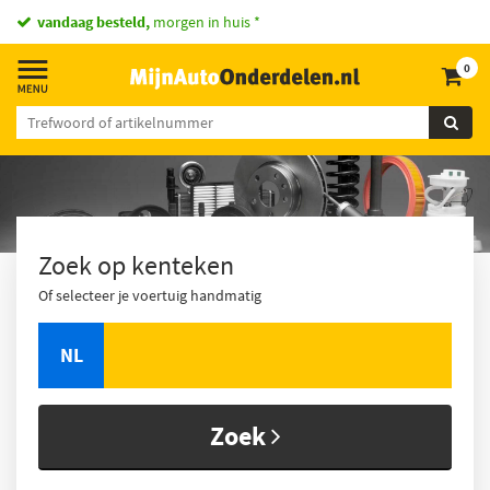
vandaag besteld,
morgen in huis *
0
Zoek op kenteken
Of selecteer je voertuig handmatig
NL
Zoek