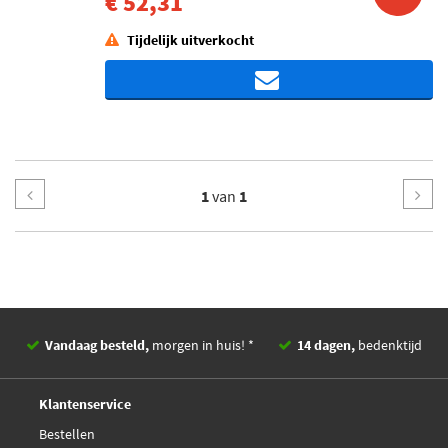
€ 52,31
Tijdelijk uitverkocht
1
van
1
Vandaag besteld,
morgen in huis! *
14 dagen,
bedenktijd
Deskundig,
advies
Klantenservice
Bestellen