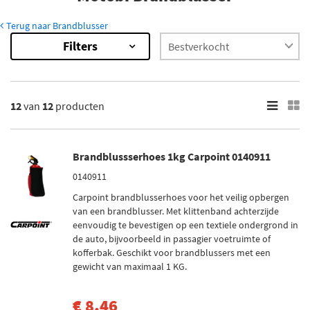
Terug naar Brandblusser
Filters
12
Resultaten
×
Merk
12
van
12
producten
Carpoint (1)
Anaf (2)
Brandblussserhoes 1kg Carpoint 0140911
Belmic (7)
0140911
Osec (2)
Carpoint brandblusserhoes voor het veilig opbergen
van een brandblusser. Met klittenband achterzijde
eenvoudig te bevestigen op een textiele ondergrond in
Voorraad
de auto, bijvoorbeeld in passagier voetruimte of
Op voorraad (10)
kofferbak. Geschikt voor brandblussers met een
Niet op voorraad (2)
gewicht van maximaal 1 KG.
€ 8,46