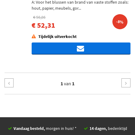
A: Voor het blussen van brand van vaste stoffen zoals:
hout, papier, meubels, gor...
€ 56,86
-8%
€ 52,31
Tijdelijk uitverkocht
1
van
1
Vandaag besteld,
morgen in huis! *
14 dagen,
bedenktijd