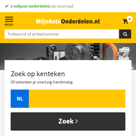
vandaag besteld,
morgen in huis *
0
Zoek op kenteken
Of selecteer je voertuig handmatig
NL
Zoek