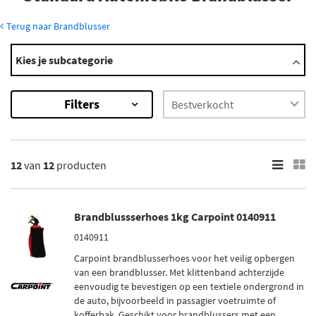
Terug naar Brandblusser
Modellen
Kies je subcategorie
Gazel
×
Filters
12
Resultaten
×
12
van
12
producten
Merk
Carpoint (1)
Brandblussserhoes 1kg Carpoint 0140911
Anaf (2)
0140911
Belmic (7)
Carpoint brandblusserhoes voor het veilig opbergen
Osec (2)
van een brandblusser. Met klittenband achterzijde
eenvoudig te bevestigen op een textiele ondergrond in
de auto, bijvoorbeeld in passagier voetruimte of
Voorraad
kofferbak. Geschikt voor brandblussers met een