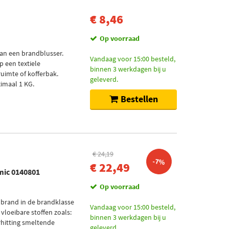
€ 8,46
Op voorraad
an een brandblusser.
Vandaag voor 15:00 besteld,
p een textiele
binnen 3 werkdagen bij u
uimte of kofferbak.
geleverd.
imaal 1 KG.
Bestellen
€ 24,19
-7%
€ 22,49
mic 0140801
Op voorraad
 brand in de brandklasse
Vandaag voor 15:00 besteld,
vloeibare stoffen zoals:
binnen 3 werkdagen bij u
erhitting smeltende
geleverd.