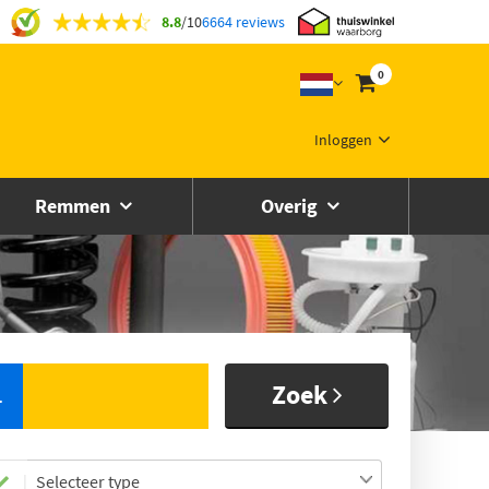
8.8
/
10
6664 reviews
0
Inloggen
Remmen
Overig
Zoek
L
Selecteer type