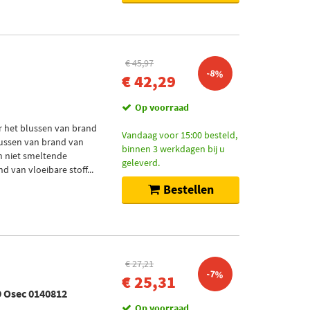
€ 45,97
-8%
€ 42,29
Op voorraad
r het blussen van brand
Vandaag voor 15:00 besteld,
blussen van brand van
binnen 3 werkdagen bij u
en niet smeltende
geleverd.
 van vloeibare stoff...
Bestellen
€ 27,21
-7%
€ 25,31
 Osec 0140812
Op voorraad