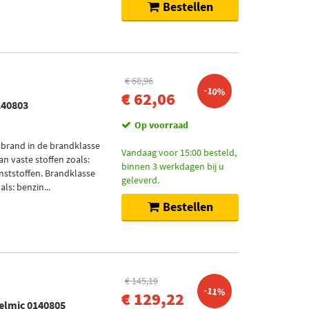
Bestellen
€ 68,96
-10%
€ 62,06
140803
Op voorraad
 brand in de brandklasse
Vandaag voor 15:00 besteld,
an vaste stoffen zoals:
binnen 3 werkdagen bij u
nststoffen. Brandklasse
geleverd.
ls: benzin...
Bestellen
€ 145,19
-11%
€ 129,22
elmic 0140805