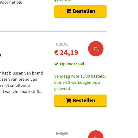
Voor het blu...
Bestellen
€ 26,00
-7%
€ 24,19
3
Op voorraad
r het blussen van brand
Vandaag voor 15:00 besteld,
blussen van brand van
binnen 3 werkdagen bij u
en niet smeltende
geleverd.
 van vloeibare stoff...
Bestellen
€ 45,36