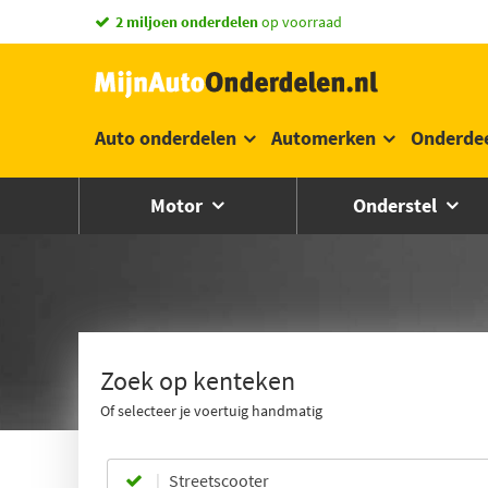
vandaag besteld,
morgen in huis *
Auto onderdelen
Automerken
Onderde
Motor
Onderstel
Zoek op kenteken
Of selecteer je voertuig handmatig
Streetscooter