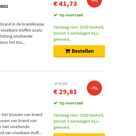
-8%
€ 41,73
0802
Op voorraad
 brand in de brandklasse
Vandaag voor 15:00 besteld,
vloeibare stoffen zoals:
binnen 3 werkdagen bij u
erhitting smeltende
geleverd.
Voor het blu...
Bestellen
€ 32,05
-7%
€ 29,81
Op voorraad
r het blussen van brand
Vandaag voor 15:00 besteld,
blussen van brand van
binnen 3 werkdagen bij u
en niet smeltende
geleverd.
 van vloeibare stoff...