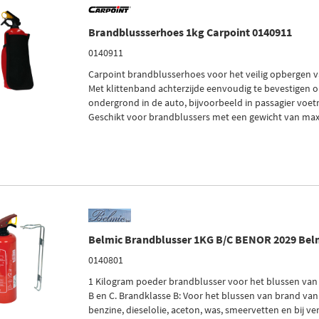
Brandblussserhoes 1kg Carpoint 0140911
0140911
Carpoint brandblusserhoes voor het veilig opbergen v
Met klittenband achterzijde eenvoudig te bevestigen o
ondergrond in de auto, bijvoorbeeld in passagier voetr
Geschikt voor brandblussers met een gewicht van max
Belmic Brandblusser 1KG B/C BENOR 2029 Bel
0140801
1 Kilogram poeder brandblusser voor het blussen van
B en C. Brandklasse B: Voor het blussen van brand van 
benzine, dieselolie, aceton, was, smeervetten en bij v