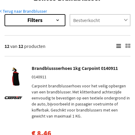
Terug naar Brandblusser
Filters
12
Resultaten
×
Merk
12
van
12
producten
Carpoint (1)
Anaf (2)
Brandblussserhoes 1kg Carpoint 0140911
Belmic (7)
0140911
Osec (2)
Carpoint brandblusserhoes voor het veilig opbergen
van een brandblusser. Met klittenband achterzijde
eenvoudig te bevestigen op een textiele ondergrond in
Voorraad
de auto, bijvoorbeeld in passagier voetruimte of
Op voorraad (10)
kofferbak. Geschikt voor brandblussers met een
Niet op voorraad (2)
gewicht van maximaal 1 KG.
€ 8,46