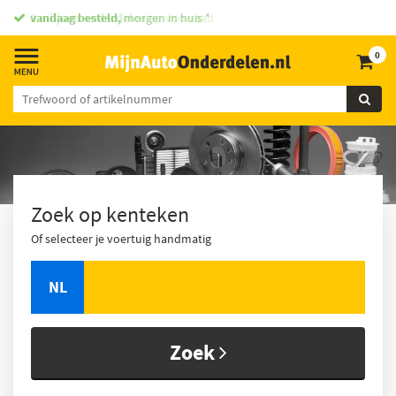
vandaag besteld,
morgen in huis *
0
Zoek op kenteken
Of selecteer je voertuig handmatig
NL
Zoek