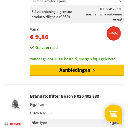
Buitendiameter 1 [mm]
55
IEC 60417-6183
EU-verordening algemene
mechanische vakkennis
productveiligheid (GPSR)
vereist
Vanaf
-44%
€ 9,86
Op voorraad
Vandaag voor 15:00 besteld, morgen bij u geleverd.
Aanbiedingen
Brandstoffilter Bosch F 026 402 839
Pijpfilter
F 026 402 839
Filter type
Pijpfilter