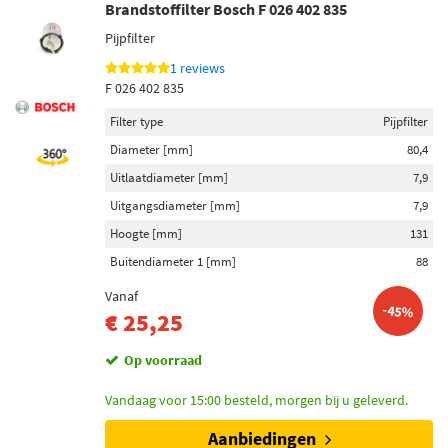
Brandstoffilter Bosch F 026 402 835
Pijpfilter
1 reviews
F 026 402 835
Filter type
Pijpfilter
Diameter [mm]
80,4
Uitlaatdiameter [mm]
7,9
Uitgangsdiameter [mm]
7,9
Hoogte [mm]
131
Buitendiameter 1 [mm]
88
Vanaf
-45%
€ 25,25
Op voorraad
Vandaag voor 15:00 besteld, morgen bij u geleverd.
Aanbiedingen