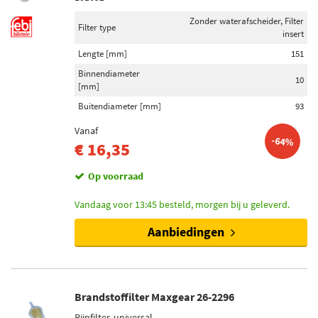
Zonder waterafscheider, Filter
Filter type
insert
Lengte [mm]
151
Binnendiameter
10
[mm]
Buitendiameter [mm]
93
Vanaf
-64%
€ 16,35
Op voorraad
Vandaag voor 13:45 besteld, morgen bij u geleverd.
Aanbiedingen
Brandstoffilter Maxgear 26-2296
Pijpfilter, universal