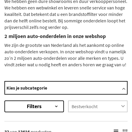
We hebben geen dure showrooms en duur verkooppersoneel.
We hebben een webwinkel en leveren snelle service van hoge
kwaliteit. Dat betekent dat u een brandstoffilter voor minder
dan de helft online bestelt. Bij sommige onderdelen loopt het
prijsverschil zelfs nog verder op.
2 miljoen auto-onderdelen in onze webshop
We zijn de grootste van Nederland als het aankomt op online
auto-onderdelen verkopen. In onze webshop vindt u namelijk
zo’n 2 miljoen auto-onderdelen voor alle merken en types. U
vindt zeker wat u nodig heeft en anders horen we graag van u!
Automerken
Kies je subcategorie
Abarth
Ac
Filters
Acura
Aixam
Alfa Romeo
Toon meer
32
van
13616
producten