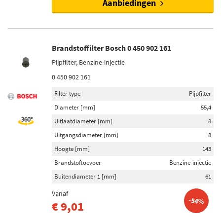
Aanbiedingen
Brandstoffilter pakking (49)
Klep dieselfilter (41)
Brandstof waterscheidingsfilter (34)
Brandstoffilter Bosch 0 450 902 161
Toon meer
Pijpfilter, Benzine-injectie
0 450 902 161
Filter type
Pijpfilter (4762)
Filter type
Pijpfilter
Filter insert (4305)
Diameter [mm]
55,4
Opschroeffilter (3019)
Uitlaatdiameter [mm]
8
Fijnfilter (788)
Uitgangsdiameter [mm]
8
Met waterafscheider (371)
Hoogte [mm]
143
Toon meer
Brandstoftoevoer
Benzine-injectie
Buitendiameter 1 [mm]
61
Voorraad
Vanaf
-54%
Niet op voorraad (7034)
€ 9,01
Op voorraad (6582)