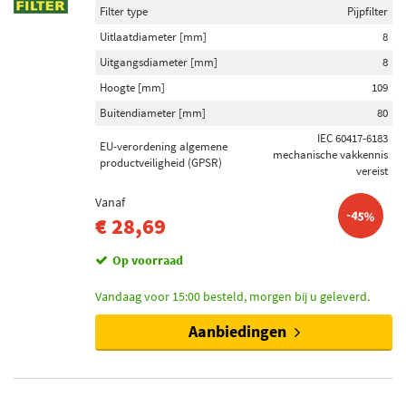
Filter type
Pijpfilter
Uitlaatdiameter [mm]
8
Uitgangsdiameter [mm]
8
Hoogte [mm]
109
Buitendiameter [mm]
80
IEC 60417-6183
EU-verordening algemene
mechanische vakkennis
productveiligheid (GPSR)
vereist
Vanaf
-45%
€ 28,69
Op voorraad
Vandaag voor 15:00 besteld, morgen bij u geleverd.
Aanbiedingen