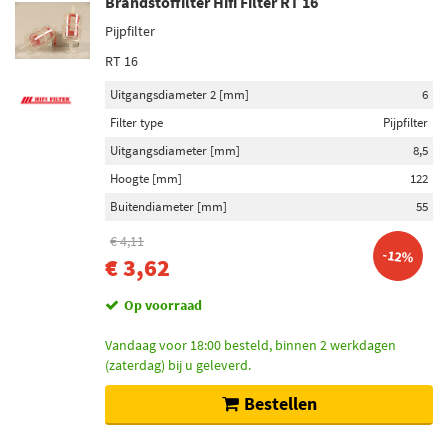
Brandstoffilter Hifi Filter RT 16
Pijpfilter
RT 16
Uitgangsdiameter 2 [mm]
6
Filter type
Pijpfilter
Uitgangsdiameter [mm]
8,5
Hoogte [mm]
122
Buitendiameter [mm]
55
€ 4,11
-12%
€ 3,62
Op voorraad
Vandaag voor 18:00 besteld, binnen 2 werkdagen
(zaterdag) bij u geleverd.
Bestellen