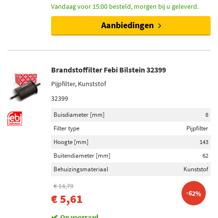
Vandaag voor 15:00 besteld, morgen bij u geleverd.
Aanbiedingen
Brandstoffilter Febi Bilstein 32399
Pijpfilter, Kunststof
32399
Buisdiameter [mm]
8
Filter type
Pijpfilter
Hoogte [mm]
143
Buitendiameter [mm]
62
Behuizingsmateriaal
Kunststof
€ 14,79
-62%
€ 5,61
Op voorraad