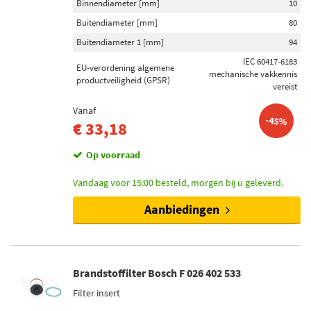
Binnendiameter [mm]
10
Buitendiameter [mm]
80
Buitendiameter 1 [mm]
94
IEC 60417-6183
EU-verordening algemene
mechanische vakkennis
productveiligheid (GPSR)
vereist
Vanaf
-45%
€ 33,18
Op voorraad
Vandaag voor 15:00 besteld, morgen bij u geleverd.
Aanbiedingen
Brandstoffilter Bosch F 026 402 533
Filter insert