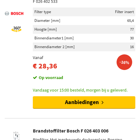
F 026 402 533
Filter type
Filter insert
Diameter [mm]
65,4
Hoogte [mm]
77
Binnendiameter1 [mm]
30
Binnendiameter 2 [mm]
16
Vanaf
-16%
€ 28,36
Op voorraad
Vandaag voor 15:00 besteld, morgen bij u geleverd.
Aanbiedingen
Brandstoffilter Bosch F 026 403 006
Pijpfilter, Met ingebouwde drukregelaar, Benzine-