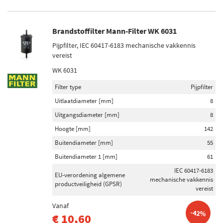
Brandstoffilter Mann-Filter WK 6031
Pijpfilter, IEC 60417-6183 mechanische vakkennis
vereist
WK 6031
Filter type
Pijpfilter
Uitlaatdiameter [mm]
8
Uitgangsdiameter [mm]
8
Hoogte [mm]
142
Buitendiameter [mm]
55
Buitendiameter 1 [mm]
61
IEC 60417-6183
EU-verordening algemene
mechanische vakkennis
productveiligheid (GPSR)
vereist
Vanaf
-42%
€ 10,60