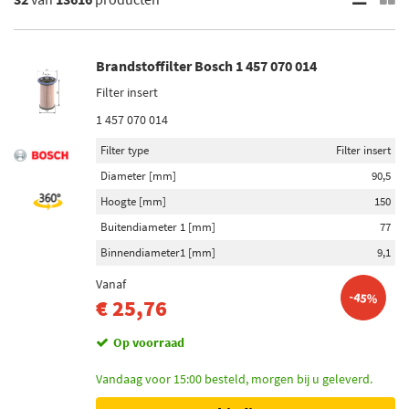
×
13616
Resultaten
Brandstoffilter Bosch 1 457 070 014
Filter insert
×
Merken
1 457 070 014
Bosch (607)
Filter type
Filter insert
Mann-Filter (1069)
Diameter [mm]
90,5
Hoogte [mm]
150
Febi Bilstein (566)
Buitendiameter 1 [mm]
77
Maxgear (408)
Binnendiameter1 [mm]
9,1
Blue Print (618)
Vanaf
-45%
€ 25,76
Toon meer
Op voorraad
Categorieën
Vandaag voor 15:00 besteld, morgen bij u geleverd.
Brandstoffilter (13239)
Brandstoffilterhuis (253)