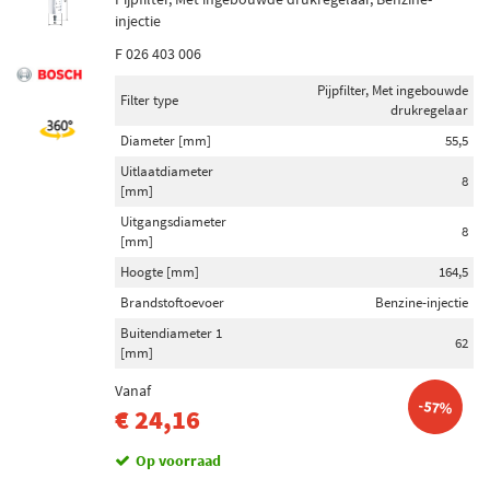
injectie
F 026 403 006
Pijpfilter, Met ingebouwde
Filter type
drukregelaar
Diameter [mm]
55,5
Uitlaatdiameter
8
[mm]
Uitgangsdiameter
8
[mm]
Hoogte [mm]
164,5
Brandstoftoevoer
Benzine-injectie
Buitendiameter 1
62
[mm]
Vanaf
-57%
€ 24,16
Op voorraad