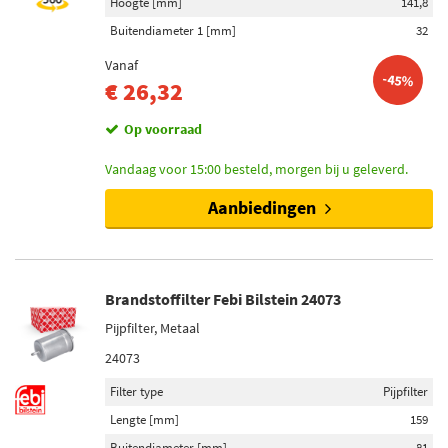
Hoogte [mm]
141,8
Buitendiameter 1 [mm]
32
Vanaf
-45%
€ 26,32
Op voorraad
Vandaag voor 15:00 besteld, morgen bij u geleverd.
Aanbiedingen
Brandstoffilter Febi Bilstein 24073
Pijpfilter, Metaal
24073
Filter type
Pijpfilter
Lengte [mm]
159
Buitendiameter [mm]
81