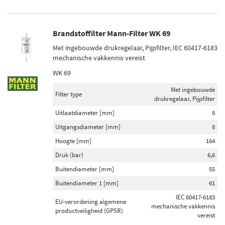
Brandstoffilter Mann-Filter WK 69
Met ingebouwde drukregelaar, Pijpfilter, IEC 60417-6183
mechanische vakkennis vereist
WK 69
Met ingebouwde
Filter type
drukregelaar, Pijpfilter
Uitlaatdiameter [mm]
8
Uitgangsdiameter [mm]
8
Hoogte [mm]
164
Druk (bar)
6,6
Buitendiameter [mm]
55
Buitendiameter 1 [mm]
61
IEC 60417-6183
EU-verordening algemene
mechanische vakkennis
productveiligheid (GPSR)
vereist