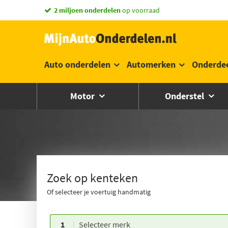
vandaag besteld,
morgen in huis *
Auto onderdelen
Automerken
Onderde
Motor
Onderstel
Zoek op kenteken
Of selecteer je voertuig handmatig
1
Selecteer merk