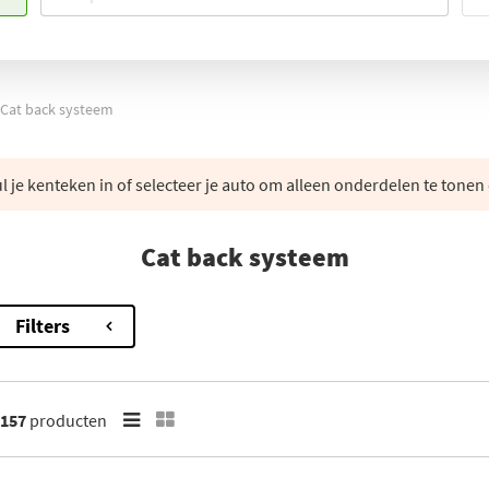
Cat back systeem
 je kenteken in of selecteer je auto om alleen onderdelen te tonen 
Cat back systeem
Filters
157
producten