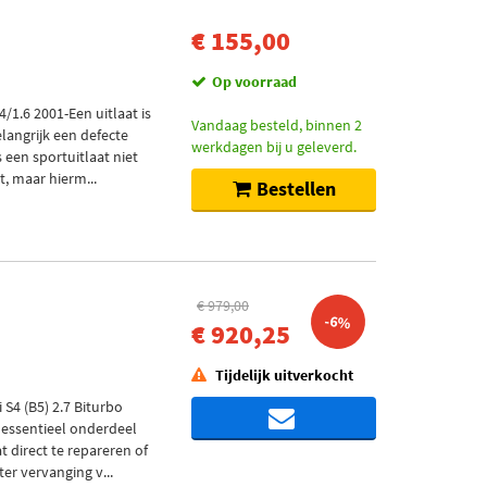
€ 155,00
Op voorraad
1.6 2001-Een uitlaat is
Vandaag besteld, binnen 2
langrijk een defecte
werkdagen bij u geleverd.
s een sportuitlaat niet
t, maar hierm...
Bestellen
€ 979,00
-6%
€ 920,25
Tijdelijk uitverkocht
S4 (B5) 2.7 Biturbo
 essentieel onderdeel
t direct te repareren of
ter vervanging v...