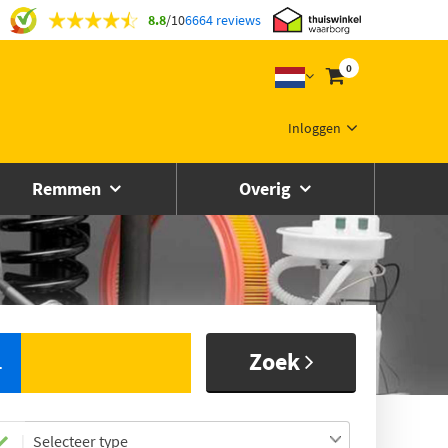
8.8
/
10
6664 reviews
0
Inloggen
Remmen
Overig
Zoek
L
Selecteer type