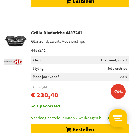
Bestellen
Grille Diederichs 4487241
Glanzend, zwart, Met sierstrips
4487241
Kleur
Glanzend, zwart
Styling
Met sierstrips
Modeljaar vanaf
2020
€ 767,99
-70%
€ 230,40
Op voorraad
Vandaag besteld, binnen 2 werkdagen bij u geleverd.
Bestellen