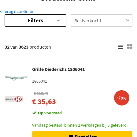
Terug naar Grille
Filters
3623
Resultaten
×
Inbouwplaats
32
van
3623
producten
Midden (419)
Rechts (407)
Links (406)
Grille Diederichs 1806041
Voor (316)
1806041
Rechts voor (204)
Toon meer
€ 118,79
-70%
€ 35,63
Voorraad
Op voorraad
Op voorraad (3017)
Niet op voorraad (606)
Vandaag besteld, binnen 2 werkdagen bij u geleverd.
Bestellen