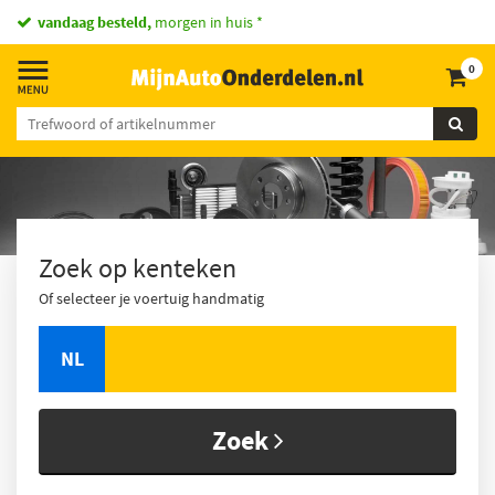
vandaag besteld,
morgen in huis *
0
Zoek op kenteken
Of selecteer je voertuig handmatig
NL
Zoek