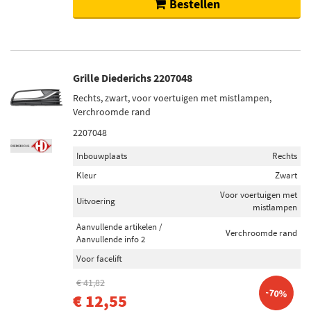
Bestellen
Grille Diederichs 2207048
Rechts, zwart, voor voertuigen met mistlampen,
Verchroomde rand
2207048
Inbouwplaats
Rechts
Kleur
Zwart
Voor voertuigen met
Uitvoering
mistlampen
Aanvullende artikelen /
Verchroomde rand
Aanvullende info 2
Voor facelift
€ 41,82
-70%
€ 12,55