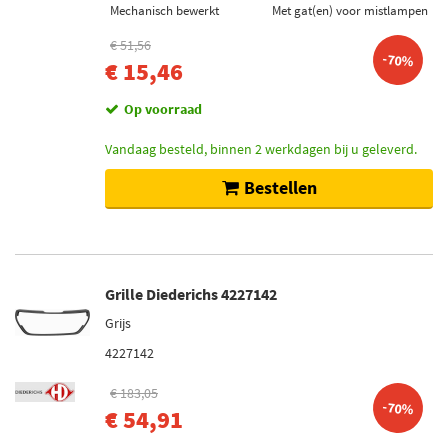
Mechanisch bewerkt
Met gat(en) voor mistlampen
€ 51,56
-70%
€ 15,46
Op voorraad
Vandaag besteld, binnen 2 werkdagen bij u geleverd.
Bestellen
Grille Diederichs 4227142
Grijs
4227142
€ 183,05
-70%
€ 54,91