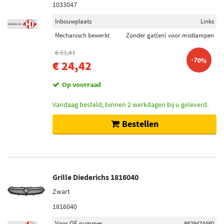
1033047
Inbouwplaats
Links
Mechanisch bewerkt
Zonder gat(en) voor mistlampen
€ 81,41
-70%
€ 24,42
Op voorraad
Vandaag besteld, binnen 2 werkdagen bij u geleverd.
Bestellen
Grille Diederichs 1816040
Zwart
1816040
Voor OE nummer
9829474480