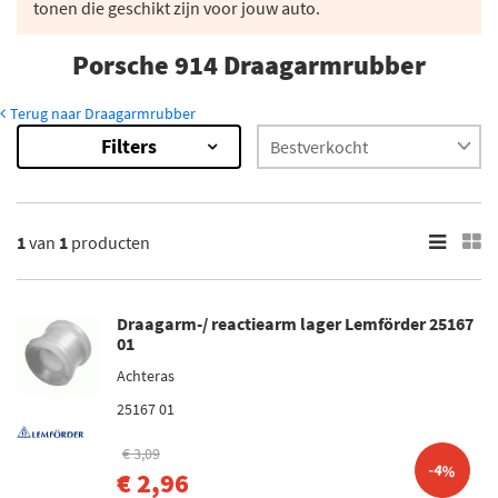
tonen die geschikt zijn voor jouw auto.
Porsche 914 Draagarmrubber
Terug naar Draagarmrubber
Filters
1
Resultaten
×
Categorieën
1
van
1
producten
Stabilisatorstang rubber (1)
Draagarm-/ reactiearm lager (1)
Draagarm-/ reactiearm lager Lemförder 25167
01
Achteras
25167 01
€ 3,09
-4%
€ 2,96