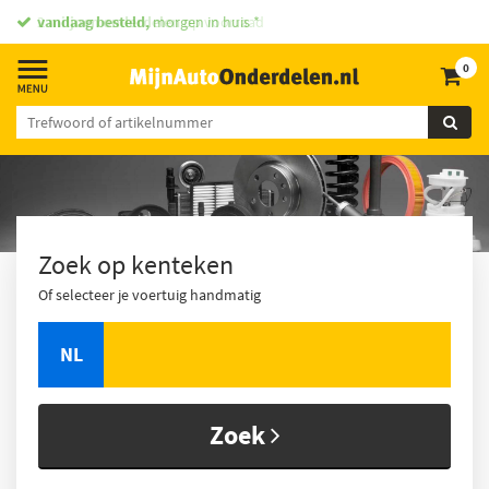
vandaag besteld,
2 miljoen onderdelen
morgen in huis *
op voorraad
0
Zoek op kenteken
Of selecteer je voertuig handmatig
NL
Zoek