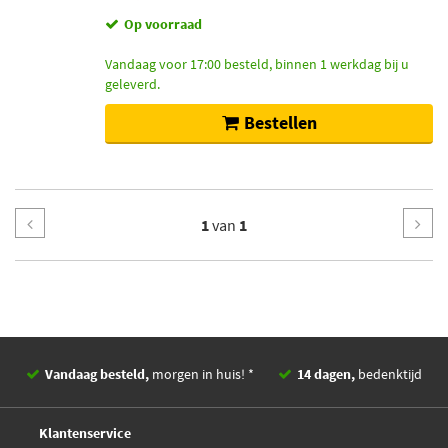
Op voorraad
Vandaag voor 17:00 besteld, binnen 1 werkdag bij u
geleverd.
Bestellen
1
van
1
Vandaag besteld,
morgen in huis! *
14 dagen,
bedenktijd
Deskundig,
advies
Klantenservice