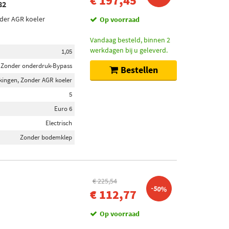
€ 197,45
82
der AGR koeler
Op voorraad
Vandaag besteld, binnen 2
werkdagen bij u geleverd.
1,05
Zonder onderdruk-Bypass
Bestellen
kingen, Zonder AGR koeler
5
Euro 6
Electrisch
Zonder bodemklep
€ 225,54
-50%
€ 112,77
Op voorraad