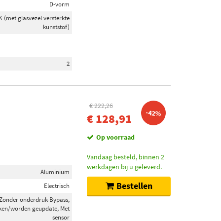
D-vorm
 (met glasvezel versterkte
kunststof)
2
€ 222,26
-42%
€ 128,91
Op voorraad
Vandaag besteld, binnen 2
werkdagen bij u geleverd.
Aluminium
Bestellen
Electrisch
, Zonder onderdruk-Bypass,
ken/worden geupdate, Met
sensor