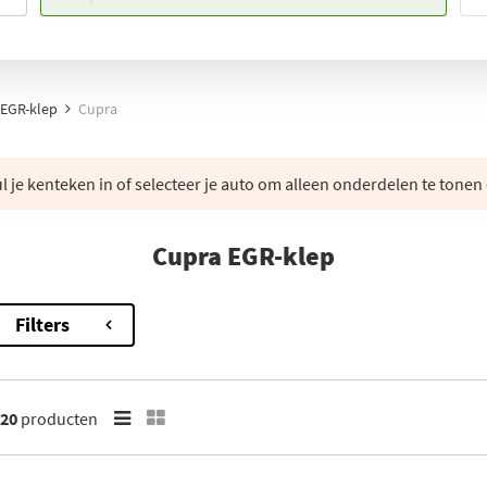
EGR-klep
Cupra
 je kenteken in of selecteer je auto om alleen onderdelen te tonen 
Cupra EGR-klep
Filters
20
producten