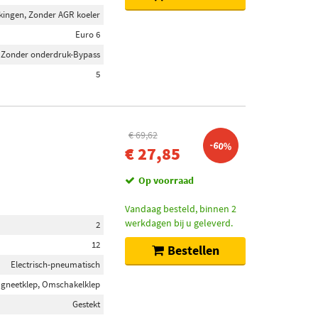
kingen, Zonder AGR koeler
Euro 6
Zonder onderdruk-Bypass
5
€ 69,62
-60%
€ 27,85
Op voorraad
Vandaag besteld, binnen 2
werkdagen bij u geleverd.
2
12
Bestellen
Electrisch-pneumatisch
gneetklep, Omschakelklep
Gestekt