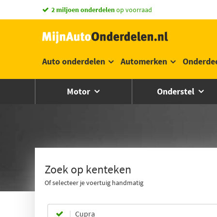
vandaag besteld,
morgen in huis *
Auto onderdelen
Automerken
Onderde
Motor
Onderstel
Zoek op kenteken
Of selecteer je voertuig handmatig
Cupra