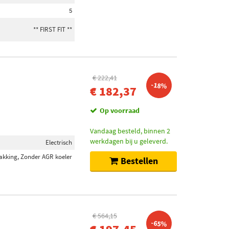
5
** FIRST FIT **
€ 222,41
-18%
€ 182,37
Op voorraad
Vandaag besteld, binnen 2
werkdagen bij u geleverd.
Electrisch
akking, Zonder AGR koeler
Bestellen
€ 564,15
-65%