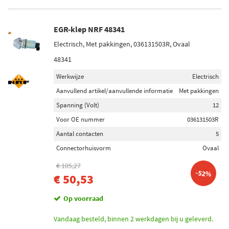
EGR-klep NRF 48341
Electrisch, Met pakkingen, 036131503R, Ovaal
48341
Werkwijze
Electrisch
Aanvullend artikel/aanvullende informatie
Met pakkingen
Spanning (Volt)
12
Voor OE nummer
036131503R
Aantal contacten
5
Connectorhuisvorm
Ovaal
€ 105,27
-52%
€ 50,53
Op voorraad
Vandaag besteld, binnen 2 werkdagen bij u geleverd.