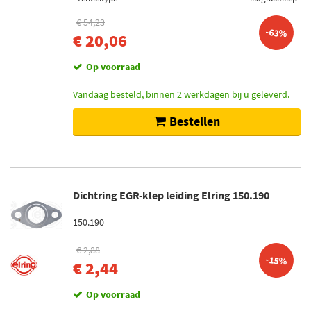
Wahler (54)
€ 54,23
-63%
DRI (32)
€ 20,06
Triscan (15)
Op voorraad
Toon meer
Vandaag besteld, binnen 2 werkdagen bij u geleverd.
Bestellen
Categorieën
EGR-klep (927)
EGR koeler (174)
Omschakelklep zuigleiding (50)
Dichtring EGR-klep leiding Elring 150.190
Dichtring EGR-klep leiding (28)
Klep luchtbesturing-binnenkomende lucht (12)
150.190
Toon meer
€ 2,88
-15%
€ 2,44
Werkwijze
Electrisch (26)
Op voorraad