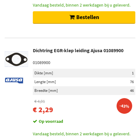
Pneumatisch (23)
Vandaag besteld, binnen 2 werkdagen bij u geleverd.
Electrisch-pneumatisch (1)
Bestellen
Ventieltype
Controleklep (19)
Membraamklep (12)
Dichtring EGR-klep leiding Ajusa 01089900
Magneetklep (6)
Ventilatieklep (4)
01089900
Omschakelklep (3)
Dikte [mm]
1
Toon meer
Lengte [mm]
76
Breedte [mm]
46
Voorraad
€ 4,01
Niet op voorraad (669)
-43%
€ 2,29
Op voorraad (460)
Op voorraad
Vandaag besteld, binnen 2 werkdagen bij u geleverd.