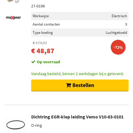
27-0198
Werkwijze
Electrisch
Aantal contacten
5
Type koeling
Luchtgekoeld
€ 174,53
-72%
€ 48,87
Op voorraad
Vandaag besteld, binnen 2 werkdagen bij u geleverd.
Bestellen
Dichtring EGR-klep leiding Vemo V10-63-0101
O-ring