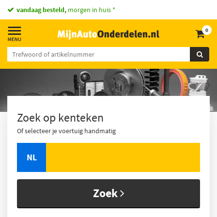
vandaag besteld,
morgen in huis *
0
Zoek op kenteken
Of selecteer je voertuig handmatig
NL
Zoek