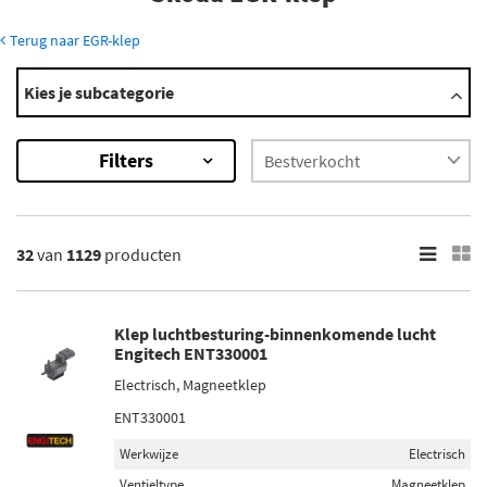
Terug naar EGR-klep
Modellen
Kies je subcategorie
Fabia
Felicia
Filters
Kamiq
Karoq
Kodiaq
Toon meer
32
van
1129
producten
×
1129
Resultaten
Klep luchtbesturing-binnenkomende lucht
Engitech ENT330001
×
Electrisch, Magneetklep
Merk
ENT330001
Pierburg (43)
Werkwijze
Electrisch
Febi Bilstein (35)
Ventieltype
Magneetklep