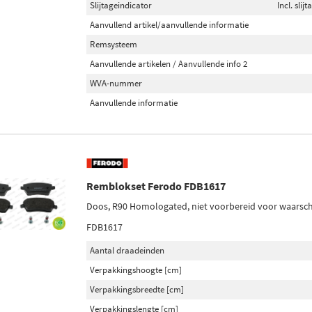
Slijtageindicator
Incl. sli
Aanvullend artikel/aanvullende informatie
Remsysteem
Aanvullende artikelen / Aanvullende info 2
WVA-nummer
Aanvullende informatie
Remblokset Ferodo FDB1617
Doos, R90 Homologated, niet voorbereid voor waarschu
FDB1617
Aantal draadeinden
Verpakkingshoogte [cm]
Verpakkingsbreedte [cm]
Verpakkingslengte [cm]