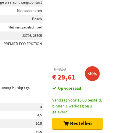
jtage waarschuwingscontact
Met toebehoren
Bosch
Met remzadelschroef
23706, 23705
PREMIER ECO FRICTION
€ 48,53
-39%
€ 29,61
wing bij slijtage
Op voorraad
Vandaag voor 16:00 besteld,
binnen 1 werkdag bij u
4
geleverd.
4,5
Bestellen
10,5
10,5