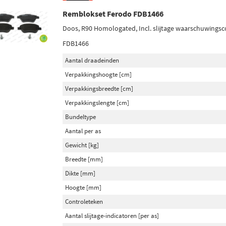
Remblokset Ferodo FDB1466
Doos, R90 Homologated, Incl. slijtage waarschuwingsc
FDB1466
Aantal draadeinden
Verpakkingshoogte [cm]
Verpakkingsbreedte [cm]
Verpakkingslengte [cm]
Bundeltype
Aantal per as
Gewicht [kg]
Breedte [mm]
Dikte [mm]
Hoogte [mm]
Controleteken
Aantal slijtage-indicatoren [per as]