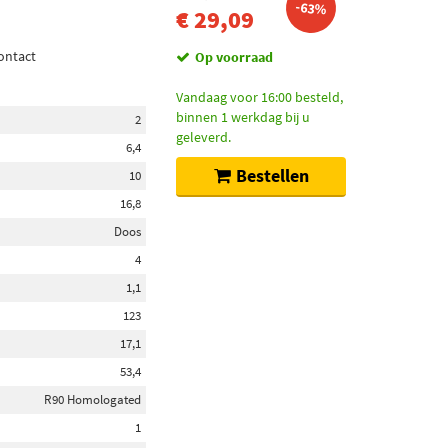
-63%
€ 29,09
ontact
Op voorraad
Vandaag voor 16:00 besteld,
binnen 1 werkdag bij u
2
geleverd.
6,4
Bestellen
10
16,8
Doos
4
1,1
123
17,1
53,4
R90 Homologated
1