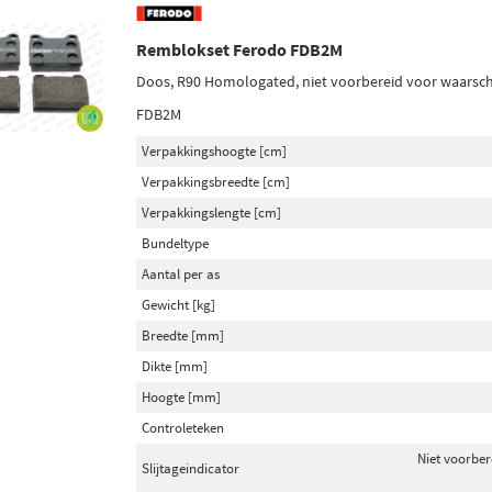
Remblokset Ferodo FDB2M
Doos, R90 Homologated, niet voorbereid voor waarschu
FDB2M
Verpakkingshoogte [cm]
Verpakkingsbreedte [cm]
Verpakkingslengte [cm]
Bundeltype
Aantal per as
Gewicht [kg]
Breedte [mm]
Dikte [mm]
Hoogte [mm]
Controleteken
Niet voorber
Slijtageindicator