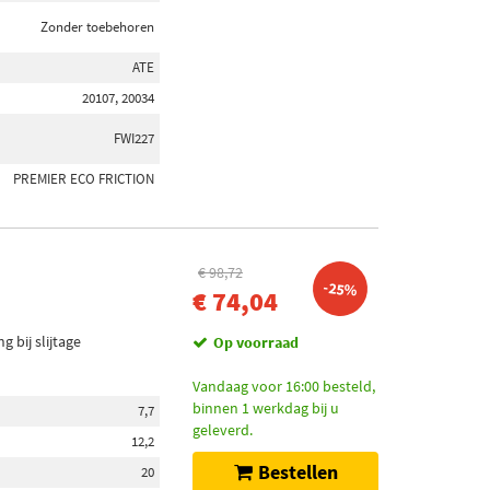
Zonder toebehoren
ATE
20107, 20034
FWI227
PREMIER ECO FRICTION
€ 98,72
-25%
€ 74,04
bij slijtage
Op voorraad
Vandaag voor 16:00 besteld,
binnen 1 werkdag bij u
7,7
geleverd.
12,2
Bestellen
20