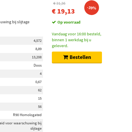
€ 31,36
-39%
€ 19,13
wing bij slijtage
Op voorraad
Vandaag voor 16:00 besteld,
binnen 1 werkdag bij u
4,572
geleverd.
8,89
Bestellen
13,208
Doos
4
0,67
62
15
56
R90 Homologated
eid voor waarschuwing bij
slijtage