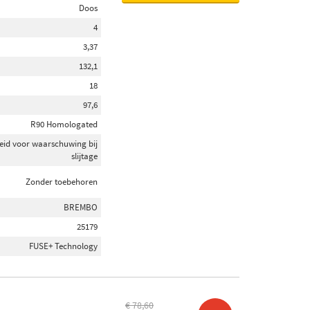
Doos
4
3,37
132,1
18
97,6
R90 Homologated
eid voor waarschuwing bij
slijtage
Zonder toebehoren
BREMBO
25179
FUSE+ Technology
€ 78,60