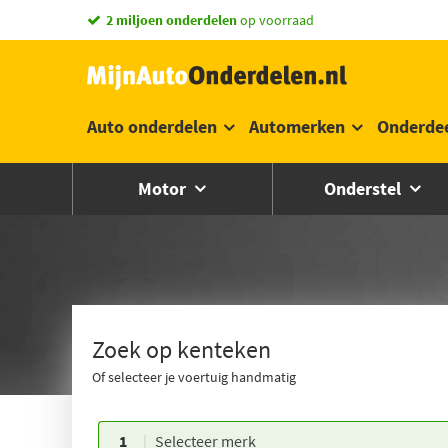
vandaag besteld,
morgen in huis *
Auto onderdelen
Automerken
Onderde
Motor
Onderstel
Zoek op kenteken
Of selecteer je voertuig handmatig
1
Selecteer merk