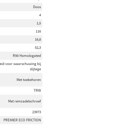
Doos
4
1,5
116
16,8
52,3
R90 Homologated
eid voor waarschuwing bij
slijtage
Met toebehoren
TRW
Met remzadelschroef
23973
PREMIER ECO FRICTION