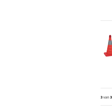
3
van