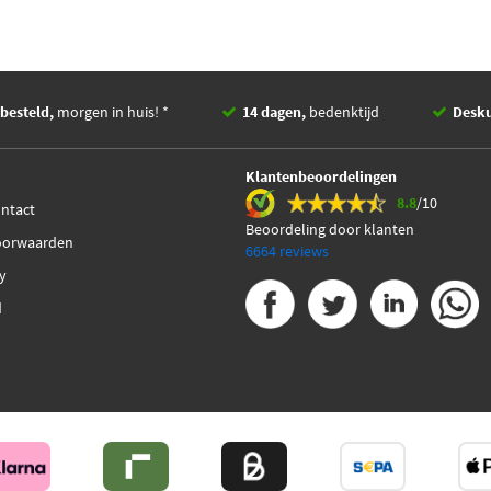
besteld,
morgen in huis! *
14 dagen,
bedenktijd
Desk
Klantenbeoordelingen
8.8
/10
ontact
Beoordeling door klanten
oorwaarden
6664 reviews
cy
d