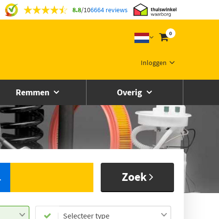
8.8
/
10
6664 reviews
0
Inloggen
Remmen
Overig
Zoek
L
Selecteer type