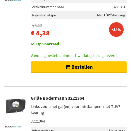
Artikelnummer paar
3221361
Registratietype
Met TÜV®-keuring
€ 6,53
-33%
€ 4,38
Op voorraad
Vandaag besteld, binnen 1 werkdag bij u geleverd.
Bestellen
Grille Bodermann 3221364
Links voor, met gat(en) voor mistlampen, met TÜV®-
keuring
3221364
Inbouwplaats
Links voor