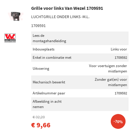
Grille voor links Van Wezel 1709591
LUCHTGRILLE ONDER LINKS -M.L.
1709591
Lees de
montagehandleiding
Inbouwplaats
Links voor
Enkel in combinatie met
1709592
Voor voertuigen zonder
Uitvoering
mistlampen
Zonder gat(en) voor
Mechanisch bewerkt
mistlampen
Artikelnummer paar
1709592
Afbeelding in acht
nemen
€ 32,20
-70%
€ 9,66