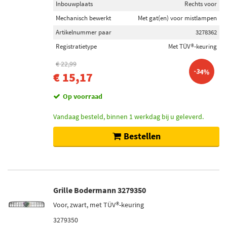
Inbouwplaats
Rechts voor
Mechanisch bewerkt
Met gat(en) voor mistlampen
Artikelnummer paar
3278362
Registratietype
Met TÜV®-keuring
€ 22,99
-34%
€ 15,17
Op voorraad
Vandaag besteld, binnen 1 werkdag bij u geleverd.
Bestellen
Grille Bodermann 3279350
Voor, zwart, met TÜV®-keuring
3279350