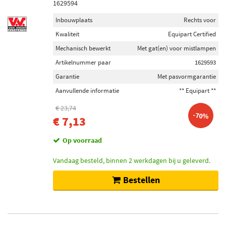
1629594
Inbouwplaats
Rechts voor
Kwaliteit
Equipart Certified
Mechanisch bewerkt
Met gat(en) voor mistlampen
Artikelnummer paar
1629593
Garantie
Met pasvormgarantie
Aanvullende informatie
** Equipart **
€ 23,74
-70%
€ 7,13
Op voorraad
Vandaag besteld, binnen 2 werkdagen bij u geleverd.
Bestellen