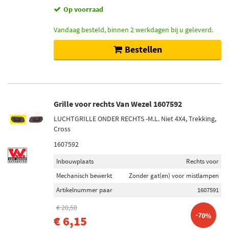
Op voorraad
Vandaag besteld, binnen 2 werkdagen bij u geleverd.
Bestellen
Grille voor rechts Van Wezel 1607592
LUCHTGRILLE ONDER RECHTS -M.L. Niet 4X4, Trekking,
Cross
1607592
Inbouwplaats
Rechts voor
Mechanisch bewerkt
Zonder gat(en) voor mistlampen
Artikelnummer paar
1607591
€ 20,50
-70%
€ 6,15