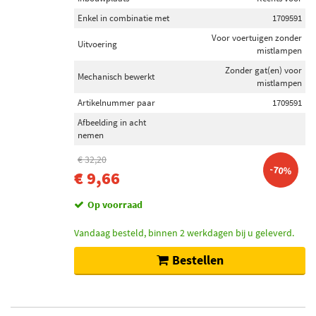
Diederichs (118)
Enkel in combinatie met
1709591
Blic (192)
Voor voertuigen zonder
Uitvoering
mistlampen
Magneti Marelli (29)
Zonder gat(en) voor
Mechanisch bewerkt
mistlampen
Toon meer
Artikelnummer paar
1709591
Inbouwplaats
Afbeelding in acht
nemen
Voor (123)
Links voor (121)
€ 32,20
-70%
€ 9,66
Rechts voor (101)
Links (33)
Op voorraad
Rechts (32)
Vandaag besteld, binnen 2 werkdagen bij u geleverd.
Toon meer
Bestellen
Voorraad
Op voorraad (432)
Niet op voorraad (140)