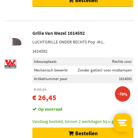
Bestellen
Grille Van Wezel 1614592
LUCHTGRILLE ONDER RECHTS Pop -M.L.
1614592
Inbouwplaats
Rechts voor
Mechanisch bewerkt
Zonder gat(en) voor mistlampen
Artikelnummer paar
1614591
€ 88,15
-70%
€ 26,45
Op voorraad
Vandaag besteld, binnen 2 werkdagen bij u geleverd.
Bestellen