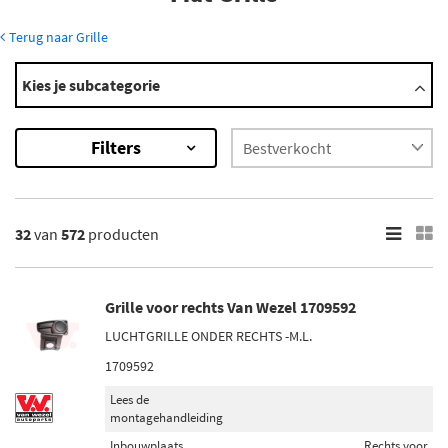
Terug naar Grille
Modellen
Kies je subcategorie
500
500X
Filters
Albea
Brava
Bravo
Toon meer
32
van
572
producten
×
572
Resultaten
Grille voor rechts Van Wezel 1709592
LUCHTGRILLE ONDER RECHTS -M.L.
×
Merk
1709592
Van Wezel (126)
Lees de
montagehandleiding
Bodermann (94)
Inbouwplaats
Rechts voor