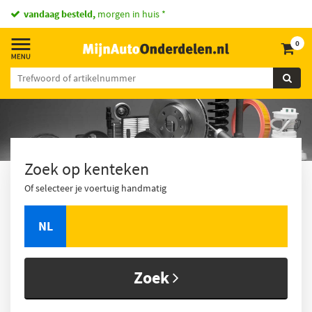
vandaag besteld,
morgen in huis *
0
Zoek op kenteken
Of selecteer je voertuig handmatig
NL
Zoek