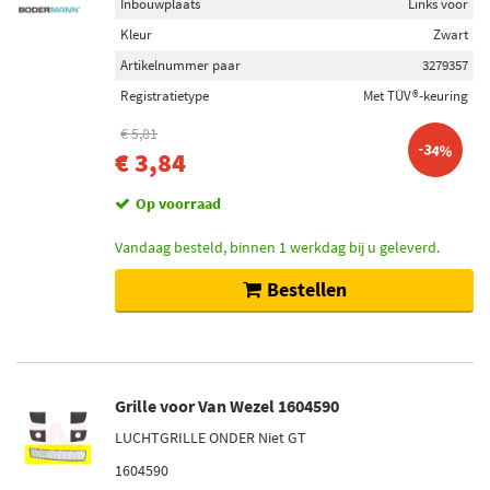
Inbouwplaats
Links voor
Kleur
Zwart
Artikelnummer paar
3279357
Registratietype
Met TÜV®-keuring
€ 5,81
-34%
€ 3,84
Op voorraad
Vandaag besteld, binnen 1 werkdag bij u geleverd.
Bestellen
Grille voor Van Wezel 1604590
LUCHTGRILLE ONDER Niet GT
1604590