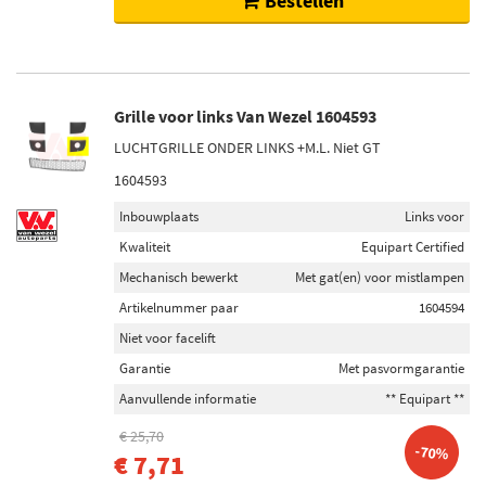
Bestellen
Grille voor links Van Wezel 1604593
LUCHTGRILLE ONDER LINKS +M.L. Niet GT
1604593
Inbouwplaats
Links voor
Kwaliteit
Equipart Certified
Mechanisch bewerkt
Met gat(en) voor mistlampen
Artikelnummer paar
1604594
Niet voor facelift
Garantie
Met pasvormgarantie
Aanvullende informatie
** Equipart **
€ 25,70
-70%
€ 7,71