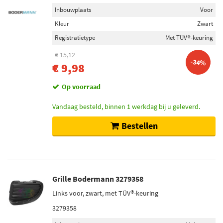
Inbouwplaats
Voor
Kleur
Zwart
Registratietype
Met TÜV®-keuring
€ 15,12
-34%
€ 9,98
Op voorraad
Vandaag besteld, binnen 1 werkdag bij u geleverd.
Bestellen
Grille Bodermann 3279358
Links voor, zwart, met TÜV®-keuring
3279358