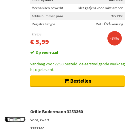
Mechanisch bewerkt
Met gat(en) voor mistlampen
Artikelnummer paar
3221363
Registratietype
Met TÜV®-keuring
€ 9,08
-34%
€ 5,99
Op voorraad
Vandaag voor 22:30 besteld, de eerstvolgende werkdag
bij u geleverd.
Bestellen
Grille Bodermann 3253360
Voor, zwart
3253360