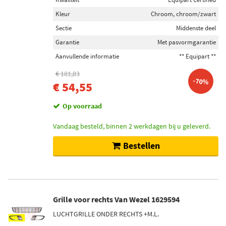
Kleur
Chroom, chroom/zwart
Sectie
Middenste deel
Garantie
Met pasvormgarantie
Aanvullende informatie
** Equipart **
€ 181,83
-70%
€ 54,55
Op voorraad
Vandaag besteld, binnen 2 werkdagen bij u geleverd.
Bestellen
Grille voor rechts Van Wezel 1629594
LUCHTGRILLE ONDER RECHTS +M.L.