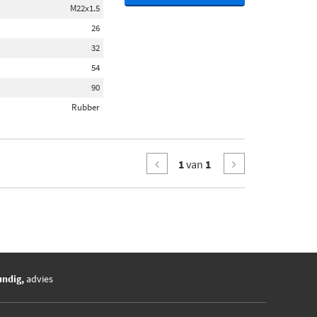
M22x1.5
26
32
54
90
Rubber
1
van
1
undig,
advies