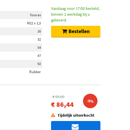
Vandaag voor 17:00 besteld,
binnen 1 werkdag bij u
Vooras
geleverd.
M22 x 1,5
Bestellen
26
32
54
47
92
Rubber
€ 95,00
-9%
€ 86,44
Tijdelijk uitverkocht