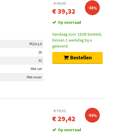
€ 60,50
-35%
€ 39,32
Op voorraad
Vandaag voor 18:00 besteld,
binnen 1 werkdag bij u
M22x1,5
geleverd.
26
Bestellen
32
Met vet
Met moer
€ 79,51
-63%
€ 29,42
Op voorraad