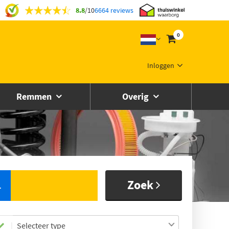
8.8
/
10
6664 reviews
0
Inloggen
Remmen
Overig
Zoek
L
Selecteer type