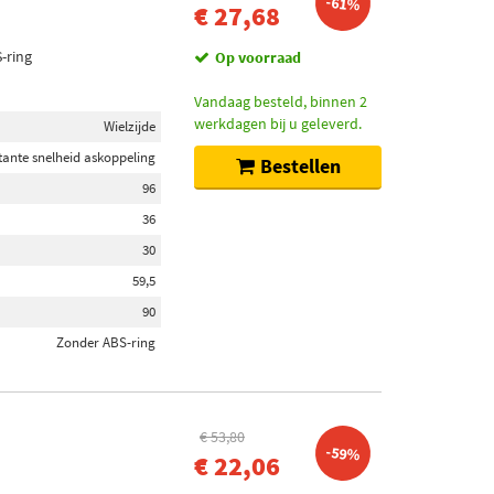
-61%
€ 27,68
-ring
Op voorraad
Vandaag besteld, binnen 2
werkdagen bij u geleverd.
Wielzijde
tante snelheid askoppeling
Bestellen
96
36
30
59,5
90
Zonder ABS-ring
€ 53,80
-59%
€ 22,06