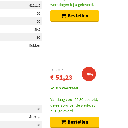
werkdagen bij u geleverd.
M16x1.5
36
Bestellen
30
59,5
90
Rubber
€ 80,05
-36%
€ 51,23
Op voorraad
Vandaag voor 22:30 besteld,
de eerstvolgende werkdag
34
bij u geleverd.
M18x1,5
Bestellen
33