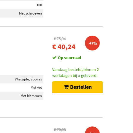
100
Met schroeven
€ 75,94
-47%
€ 40,24
Op voorraad
Vandaag besteld, binnen 2
werkdagen bij u geleverd.
Wielzijde, Vooras
Bestellen
Met vet
Met klemmen
€ 70,98