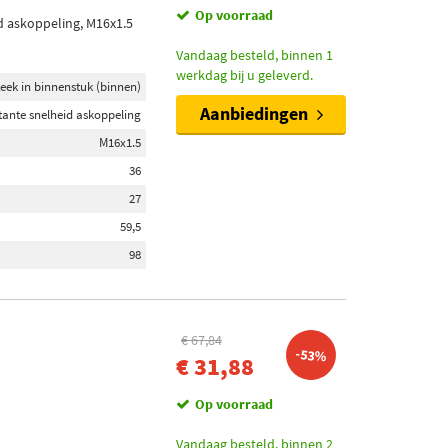
Op voorraad
d askoppeling, M16x1.5
Vandaag besteld, binnen 1
werkdag bij u geleverd.
teek in binnenstuk (binnen)
Aanbiedingen
tante snelheid askoppeling
M16x1.5
36
27
59,5
98
€ 67,84
-53%
€ 31,88
Op voorraad
Vandaag besteld, binnen 2