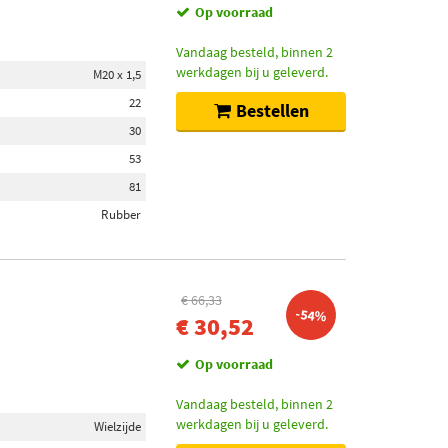
Op voorraad
Vandaag besteld, binnen 2
werkdagen bij u geleverd.
M20 x 1,5
22
Bestellen
30
53
81
Rubber
€ 66,33
-54%
€ 30,52
Op voorraad
Vandaag besteld, binnen 2
werkdagen bij u geleverd.
Wielzijde