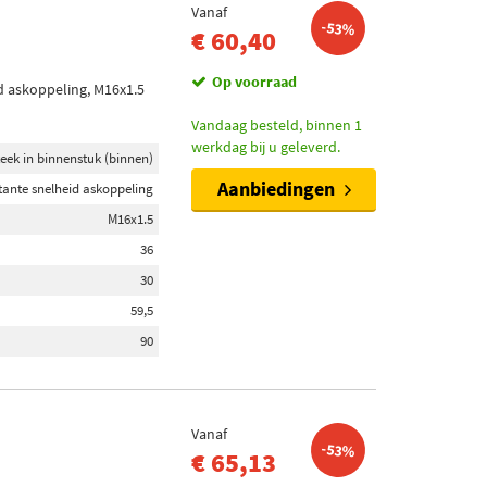
Vanaf
-53%
€ 60,40
Op voorraad
d askoppeling, M16x1.5
Vandaag besteld, binnen 1
werkdag bij u geleverd.
teek in binnenstuk (binnen)
Aanbiedingen
tante snelheid askoppeling
M16x1.5
36
30
59,5
90
Vanaf
-53%
€ 65,13