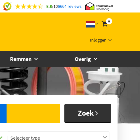
8.8
/
10
6664 reviews
0
Inloggen
Remmen
Overig
Zoek
L
Selecteer type