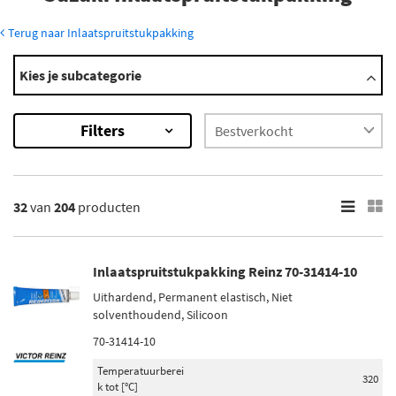
Terug naar Inlaatspruitstukpakking
Modellen
Kies je subcategorie
Across
Alto
Filters
Alto K10
Baleno
Carry
Toon meer
32
van
204
producten
×
204
Resultaten
Inlaatspruitstukpakking Reinz 70-31414-10
Uithardend, Permanent elastisch, Niet
×
solventhoudend, Silicoon
Merk
70-31414-10
Reinz (39)
Temperatuurberei
Elring (44)
320
k tot [°C]