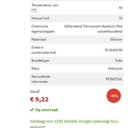
Ajusa (63)
Temperatuur van
50
[°C]
Payen (21)
Inhoud (ml)
70
Corteco (21)
Chemische
Uithardend, Permanent elastisch, Niet
eigenschappen
solventhoudend
Toon meer
Materiaal
Silicoon
Enkel in
Categorieën
70-31415-00
combinatie met
Inlaatspruitstukpakking (198)
Bundeltype
Tube
Pakking (14)
Kleur
Antraciet
Inlaatspruitstuk module (4)
Aanvullende
REINZOSIL
Kleppendekselpakking (3)
informatie
Carter pakking (3)
Vanaf
-35%
Toon meer
€ 9,22
Op voorraad
Voorraad
Op voorraad (107)
Vandaag voor 15:00 besteld, morgen (zaterdag) bij u
Niet op voorraad (97)
geleverd.