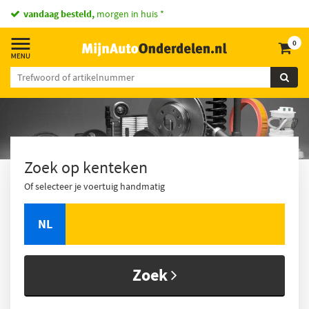
vandaag besteld,
morgen in huis *
0
Zoek op kenteken
Of selecteer je voertuig handmatig
NL
Zoek