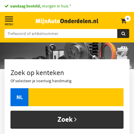
vandaag besteld,
morgen in huis *
0
Zoek op kenteken
Of selecteer je voertuig handmatig
NL
Zoek