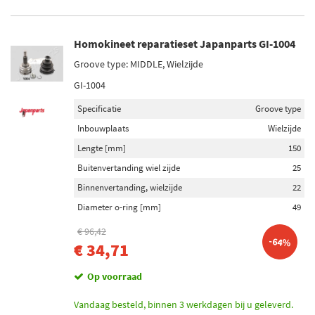
Homokineet reparatieset Japanparts GI-1004
Groove type: MIDDLE, Wielzijde
GI-1004
Specificatie
Groove type
Inbouwplaats
Wielzijde
Lengte [mm]
150
Buitenvertanding wiel zijde
25
Binnenvertanding, wielzijde
22
Diameter o-ring [mm]
49
€ 96,42
-64%
€ 34,71
Op voorraad
Vandaag besteld, binnen 3 werkdagen bij u geleverd.