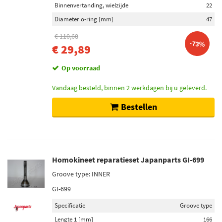
Binnenvertanding, wielzijde
22
Diameter o-ring [mm]
47
€ 110,68
-73%
€ 29,89
Op voorraad
Vandaag besteld, binnen 2 werkdagen bij u geleverd.
Bestellen
Homokineet reparatieset Japanparts GI-699
Groove type: INNER
GI-699
Specificatie
Groove type
Lengte 1 [mm]
166