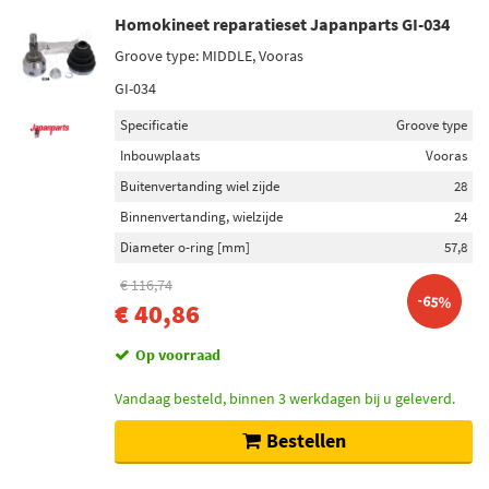
Homokineet reparatieset Japanparts GI-034
Groove type: MIDDLE, Vooras
GI-034
Specificatie
Groove type
Inbouwplaats
Vooras
Buitenvertanding wiel zijde
28
Binnenvertanding, wielzijde
24
Diameter o-ring [mm]
57,8
€ 116,74
-65%
€ 40,86
Op voorraad
Vandaag besteld, binnen 3 werkdagen bij u geleverd.
Bestellen