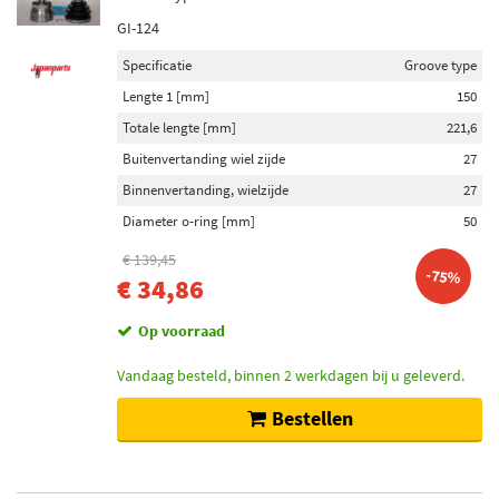
GI-124
Specificatie
Groove type
Lengte 1 [mm]
150
Totale lengte [mm]
221,6
Buitenvertanding wiel zijde
27
Binnenvertanding, wielzijde
27
Diameter o-ring [mm]
50
€ 139,45
-75%
€ 34,86
Op voorraad
Vandaag besteld, binnen 2 werkdagen bij u geleverd.
Bestellen