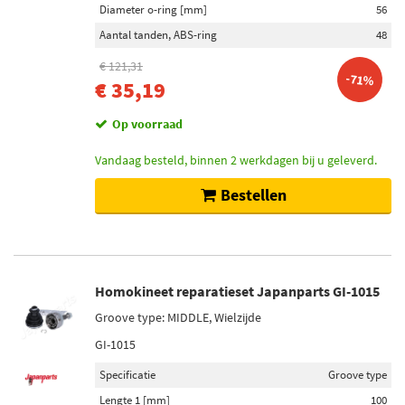
Diameter o-ring [mm]
56
Aantal tanden, ABS-ring
48
€ 121,31
-71%
€ 35,19
Op voorraad
Vandaag besteld, binnen 2 werkdagen bij u geleverd.
Bestellen
Homokineet reparatieset Japanparts GI-1015
Groove type: MIDDLE, Wielzijde
GI-1015
Specificatie
Groove type
Lengte 1 [mm]
100