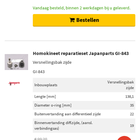
Vandaag besteld, binnen 2 werkdagen bij u geleverd.
Bestellen
Homokineet reparatieset Japanparts GI-843
Versnellingsbak zijde
GI-843
Versnellingsbak
Inbouwplaats
zijde
Lengte [mm]
138,1
Diameter o-ring [mm]
35
Buitenvertanding aan differentieel zijde
22
Binnenvertanding diff.zijde, (aansl.
19
verbindingsas)
€ 99,20