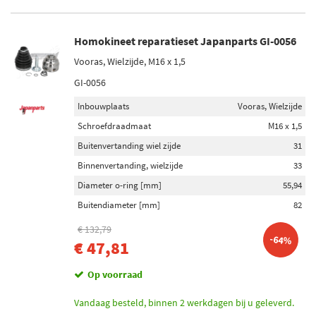
Homokineet reparatieset Japanparts GI-0056
Vooras, Wielzijde, M16 x 1,5
GI-0056
Inbouwplaats
Vooras, Wielzijde
Schroefdraadmaat
M16 x 1,5
Buitenvertanding wiel zijde
31
Binnenvertanding, wielzijde
33
Diameter o-ring [mm]
55,94
Buitendiameter [mm]
82
€ 132,79
-64%
€ 47,81
Op voorraad
Vandaag besteld, binnen 2 werkdagen bij u geleverd.