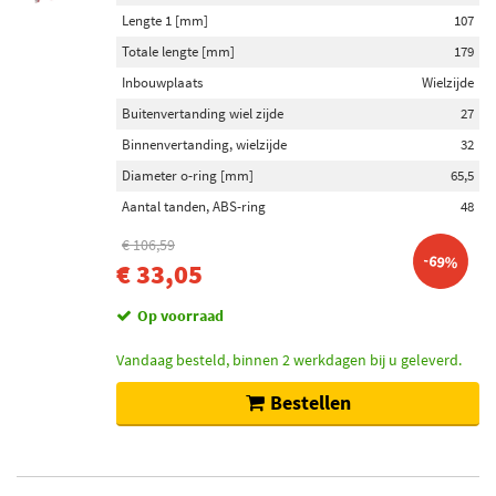
Lengte 1 [mm]
107
Totale lengte [mm]
179
Inbouwplaats
Wielzijde
Buitenvertanding wiel zijde
27
Binnenvertanding, wielzijde
32
Diameter o-ring [mm]
65,5
Aantal tanden, ABS-ring
48
€ 106,59
-69%
€ 33,05
Op voorraad
Vandaag besteld, binnen 2 werkdagen bij u geleverd.
Bestellen