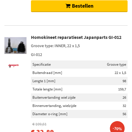
Bestellen
Homokineet reparatieset Japanparts GI-012
Groove type: INNER, 22 x 1,5
GI-012
Specificatie
Groove type
Buitendraad [mm]
22 x 1,5
Lengte 1 [mm]
98
Totale lengte [mm]
159,7
Buitenvertanding wiel zijde
26
Binnenvertanding, wielzijde
32
Diameter o-ring [mm]
56
€ 109,61
-70%
€ 32,89