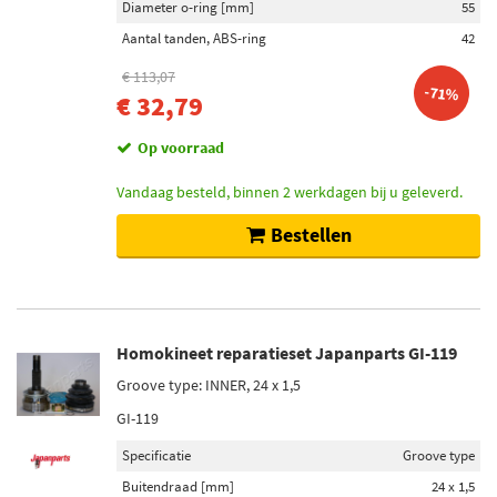
Diameter o-ring [mm]
55
Aantal tanden, ABS-ring
42
€ 113,07
-71%
€ 32,79
Op voorraad
Vandaag besteld, binnen 2 werkdagen bij u geleverd.
Bestellen
Homokineet reparatieset Japanparts GI-119
Groove type: INNER, 24 x 1,5
GI-119
Specificatie
Groove type
Buitendraad [mm]
24 x 1,5