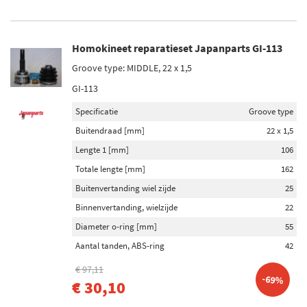
Homokineet reparatieset Japanparts GI-113
Groove type: MIDDLE, 22 x 1,5
GI-113
Specificatie
Groove type
Buitendraad [mm]
22 x 1,5
Lengte 1 [mm]
106
Totale lengte [mm]
162
Buitenvertanding wiel zijde
25
Binnenvertanding, wielzijde
22
Diameter o-ring [mm]
55
Aantal tanden, ABS-ring
42
€ 97,11
-69%
€ 30,10