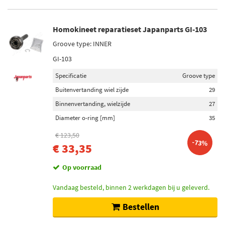
Homokineet reparatieset Japanparts GI-103
Groove type: INNER
GI-103
Specificatie
Groove type
Buitenvertanding wiel zijde
29
Binnenvertanding, wielzijde
27
Diameter o-ring [mm]
35
€ 123,50
-73%
€ 33,35
Op voorraad
Vandaag besteld, binnen 2 werkdagen bij u geleverd.
Bestellen