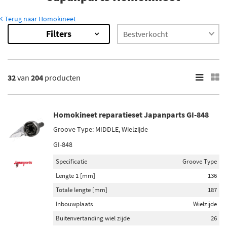
Terug naar Homokineet
Filters
204
Resultaten
×
Inbouwplaats
32
van
204
producten
Wielzijde (137)
Versnellingsbak zijde (9)
Vooras (8)
Homokineet reparatieset Japanparts GI-848
Vooras rechts (3)
Groove Type: MIDDLE, Wielzijde
Vooras links (2)
GI-848
Toon meer
Specificatie
Groove Type
Lengte 1 [mm]
136
Voorraad
Totale lengte [mm]
187
Op voorraad (189)
Inbouwplaats
Wielzijde
Niet op voorraad (15)
Buitenvertanding wiel zijde
26