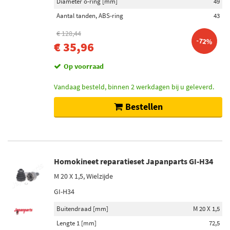
Diameter o-ring [mm]
49
Aantal tanden, ABS-ring
43
€ 128,44
-72%
€ 35,96
Op voorraad
Vandaag besteld, binnen 2 werkdagen bij u geleverd.
Bestellen
Homokineet reparatieset Japanparts GI-H34
M 20 X 1,5, Wielzijde
GI-H34
Buitendraad [mm]
M 20 X 1,5
Lengte 1 [mm]
72,5