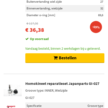
Buitenvertanding wiel zijde
27
Binnenvertanding, wielzijde
32
Diameter o-ring [mm]
69,6
€ 117,38
-69%
€ 36,38
Op voorraad
Vandaag besteld, binnen 2 werkdagen bij u geleverd.
Bestellen
Homokineet reparatieset Japanparts GI-027
Groove type: INNER, Wielzijde
GI-027
Specificatie
Groove type