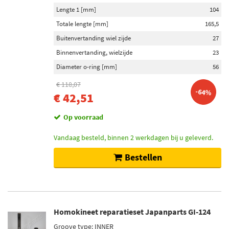
Lengte 1 [mm]
104
Totale lengte [mm]
165,5
Buitenvertanding wiel zijde
27
Binnenvertanding, wielzijde
23
Diameter o-ring [mm]
56
€ 118,07
-64%
€ 42,51
Op voorraad
Vandaag besteld, binnen 2 werkdagen bij u geleverd.
Bestellen
Homokineet reparatieset Japanparts GI-124
Groove type: INNER