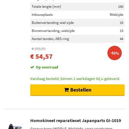
Totale lengte [mm]
160
Inbouwplaats
Wielzijde
Buitenvertanding wiel zijde
25
Binnenvertanding, wielzijde
23
Aantal tanden, ABS-ring
44
€ 155,93
-65%
€ 54,57
Op voorraad
Vandaag besteld, binnen 2 werkdagen bij u geleverd.
Bestellen
Homokineet reparatieset Japanparts GI-1019
Groove type: MIDDLE, Wielzijde, voor voertuigen