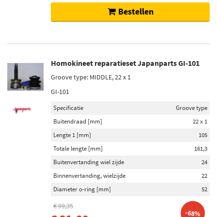
Bestellen
Homokineet reparatieset Japanparts GI-101
Groove type: MIDDLE, 22 x 1
GI-101
Specificatie
Groove type
Buitendraad [mm]
22 x 1
Lengte 1 [mm]
105
Totale lengte [mm]
161,3
Buitenvertanding wiel zijde
24
Binnenvertanding, wielzijde
22
Diameter o-ring [mm]
52
€ 99,35
-68%