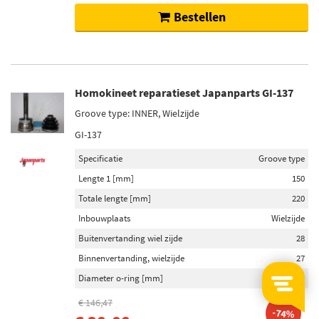
Bestellen
Homokineet reparatieset Japanparts GI-137
Groove type: INNER, Wielzijde
GI-137
Specificatie
Groove type
Lengte 1 [mm]
150
Totale lengte [mm]
220
Inbouwplaats
Wielzijde
Buitenvertanding wiel zijde
28
Binnenvertanding, wielzijde
27
Diameter o-ring [mm]
50
€ 146,47
-74%