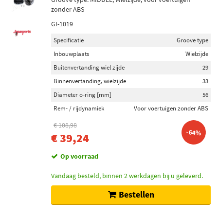
zonder ABS
GI-1019
Specificatie
Groove type
Inbouwplaats
Wielzijde
Buitenvertanding wiel zijde
29
Binnenvertanding, wielzijde
33
Diameter o-ring [mm]
56
Rem- / rijdynamiek
Voor voertuigen zonder ABS
€ 108,98
-64%
€ 39,24
Op voorraad
Vandaag besteld, binnen 2 werkdagen bij u geleverd.
Bestellen