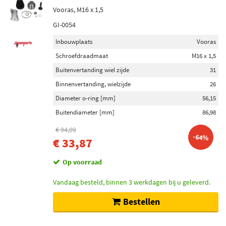
Vooras, M16 x 1,5
GI-0054
Inbouwplaats
Vooras
Schroefdraadmaat
M16 x 1,5
Buitenvertanding wiel zijde
31
Binnenvertanding, wielzijde
26
Diameter o-ring [mm]
56,15
Buitendiameter [mm]
86,98
€ 94,09
-64%
€ 33,87
Op voorraad
Vandaag besteld, binnen 3 werkdagen bij u geleverd.
Bestellen