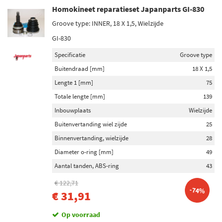
Homokineet reparatieset Japanparts GI-830
Groove type: INNER, 18 X 1,5, Wielzijde
GI-830
Specificatie
Groove type
Buitendraad [mm]
18 X 1,5
Lengte 1 [mm]
75
Totale lengte [mm]
139
Inbouwplaats
Wielzijde
Buitenvertanding wiel zijde
25
Binnenvertanding, wielzijde
28
Diameter o-ring [mm]
49
Aantal tanden, ABS-ring
43
€ 122,71
-74%
€ 31,91
Op voorraad