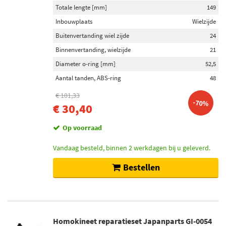
Totale lengte [mm]
149
Inbouwplaats
Wielzijde
Buitenvertanding wiel zijde
24
Binnenvertanding, wielzijde
21
Diameter o-ring [mm]
52,5
Aantal tanden, ABS-ring
48
€ 101,33
-70%
€ 30,40
Op voorraad
Vandaag besteld, binnen 2 werkdagen bij u geleverd.
Bestellen
Homokineet reparatieset Japanparts GI-0054