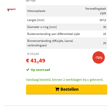
GI-703
Versnellingsbak
Inbouwplaats
zijde
Lengte [mm]
187,5
Diameter o-ring [mm]
35
Buitenvertanding aan differentieel zijde
25
Binnenvertanding diff.zijde, (aansl.
29
verbindingsas)
€ 153,68
-73%
€ 41,49
Op voorraad
Vandaag besteld, binnen 2 werkdagen bij u geleverd.
Bestellen